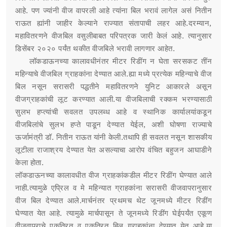
आहे. पण ज्यांनी वीज वापरली आहे त्यांना बिल भरावं लागेल असं नितीन
राऊत ह्यांनी जाहीर केल्याने राज्यात संतापाची लहर आहे.दरम्यान,
महावितरणने वीजबिल वसुलीबाबत परिपत्रक जारी केलं आहे. त्यानुसार
डिसेंबर २०२० पर्यंत थकीत वीजबिले भरावी लागणार आहेत.
लॉकडाऊनच्या कालावधीनंतर मीटर रिडींग न घेता सरसकट तींन
महिन्याचे वीजबिल ग्राहकांना देण्यात आले.ह्या मध्ये प्रत्येक महिन्याचे वीज
बिल नसून सरासरी पद्धतीने महावितरणने युनिट आकारले असून
वीजग्राहकांची लूट करण्यात आली.या वीजबिलाची रक्कम भरण्यासाठी
सुलभ हप्त्यांची सवलत उपलब्ध आहे व स्थानिक कार्यालयांकडून
वीजबिलांचे सुलभ हप्ते पाडून देण्यात येईल, अशी घोषणा राज्याचे
ऊर्जामंत्री डॉ. नितीन राऊत यांनी केली.तथापि ही सवलत नसून शासकीय
लूटीला राजाश्रय देण्यात येत असल्याचा आरोप वंचित बहुजन आघाडीने
केला होता.
लॉकडाऊनच्या कालावधीत वीज ग्राहकांकडील मीटर रिडींग घेण्यात आले
नाही.त्यामुळे एप्रिल व मे महिन्यात ग्राहकांना सरासरी वीजवापरानुसार
वीज बिल देण्यात आले.मार्चनंतर प्रथमच थेट जूनमध्ये मीटर रिडींग
घेण्यात येत आहे. त्यामुळे मार्चपासून ते जूनमध्ये रिडींग घेईपर्यंत एकूण
वीजवापराचे एकत्रित व एकत्रित बिल ग्राहकांना देण्यात येत आहे.या