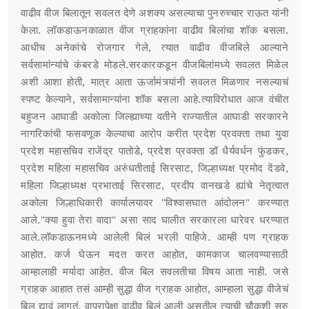
वाढीव वीज बिलातून सवलत देणे अशक्य असल्याचा पुनरुच्चार राऊत यांनी
केला. लॉकडाऊनकाळात वीज ग्राहकांना वाढीव बिलांचा शॉक बसला.
आधीच अनेकांचे रोजगार गेले, त्यात वाढीव वीजबिले आल्याने
सर्वसामांन्यांचे कंबरडे मोडले.सरकारकडून वीजबिलांमध्ये सवलत मिळेल
अशी आशा होती, मात्र आता ऊर्जामंत्र्यांनी सवलत मिळणार नसल्याचं
स्पष्ट केल्याने, सर्वसामान्यांना शॉक बसला आहे.त्याविरोधात आज वंचीत
बहुजन आघाडी अकोला जिल्ह्याच्या वतीने राज्यातील आघाडी सरकारने
नागरिकांची फसवणूक केल्याचा आरोप करीत प्रदेश प्रवक्ता तथा युवा
प्रदेश महासचिव राजेंद्र पातोडे, प्रदेश प्रवक्ता डॉ धैर्यवर्धन फुंडकर,
प्रदेश महिला महासचिव अरुंधतीताई सिरसाट, जिल्हाध्यक्ष प्रमोद देंडवे,
महिला जिल्हाध्यक्ष प्रभाताई सिरसाट, प्रदीप वानखडे ह्यांचे नेतृत्वात
अकोला जिल्हाधिकारी कार्यालयावर "विश्वासघात आंदोलन" करण्यात
आले."क्या हुवा तेरा वादा" असा साद घालीत सरकारला धारेवर धरण्यात
आले.लॉकडाऊनमध्ये आलेली बिलं भरली पाहिजे. आम्ही पण ग्राहक
आहोत. कर्ज घेऊन मदत करत आहोत, कामकाज चालवण्यासाठी
आम्हालाही मर्यादा आहेत. वीज बिल सवलतीचा विषय आता नाही. जसे
ग्राहक आहात तसं आम्ही सुद्धा वीज ग्राहक आहोत, आम्हाला सुद्धा वीजेचं
बिल द्यावं लागतं. वापरापेक्षा वाढीव बिलं आली असतील त्याची चौकशी सुरु