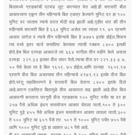
बिलामध्ये ग्राहकांची प्रचंड लुट करण्यात येत आहे.ही सरासरी बील
आकारताना एकूण तीन महिन्याचे बिल एकत्र केल्याने युनिट दर हा १००
युनिट वर जाताच त्याचे दरात मोठी वाढ झाली आहे.गृहीत धरा की तीन
महिन्याचे सरासरी बिल हे ६६४ युनिट असेल तर त्याला ११. ७१ प्रमाणे
आकार लागेल व त्याचे तीन महिन्याचे बिल हे ७७७५ इतके होईल.शिवाय
त्या मध्ये इतर चार्ज समाविष्ट केल्यास त्याची रक्कम ८४०० इतकी
होते.हेच बिल दरमहा आकारले तर ६६४ भागीला तीन महीने केले असता
दरमहा २२१.३३ इतका वीज वापर येतो.त्याचा वीज दर २२१.३३ x ७.
५० पैसे केला तर हे बिल १६५९. ७५ होईल.आणि दरमहा १६५९.९७
प्रमाणे वीज बिल असल्यास तीन महिन्याचे ४९७९.९२ इतके वीज बिल
होते.परंतु महावितरणने हे सरासरी बिल देताना ८४०० इतके दिले
आहे.कारण एकत्रित बिलामुळे वीज आकारात वाढ झाली आहे.वीज बिल
आकारणी करताना घरगुती वीज ग्राहकास १०० युनिट पर्यंत चा दर हा
२५७ पैसे अधिक इंधन समायोजन आकार घेतला जातो.१०० ते ३००
युनिट पुढे ४५५ पैसे अधिक इंधन समायोजन आकार लावला जातो.३००
ते ५०० युनिट चा ६५१ पैसे तर ५०१ ते १००० युनिट पर्यंत ७५५ पैसे
आणि १००० युनिट पुढे हा आकार ७८१ पैसे आहे.
ही दर आकारणी पाहता दरमहा १०० ते ३०० युनिट साठी ४५५ पैसे