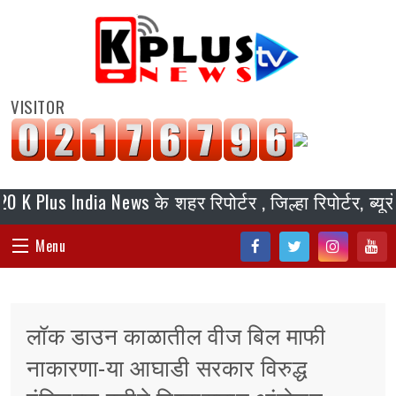
VISITOR
India News के शहर रिपोर्टर , जिल्हा रिपोर्टर, ब्यूरो चीफ
Menu
Fac
Twi
Inst
You
HOME
ebo
tter
agr
tub
लॉक डाउन काळातील वीज बिल माफी
ok
am
e
संपादकीय
नाकारणा-या आघाडी सरकार विरुद्ध
जॉब/ नोकरी