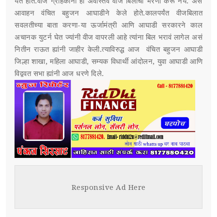
येत होते.वीज ग्राहकांनी ही अवास्तव वीज बिलाचा भरणा करू नये. असे
आवाहन वंचित बहुजन आघाडीने केले होते.कालपर्यंत वीजबिलात
सवलतीच्या बाता करणा-या ऊर्जामंत्री आणि आघाडी सरकारने काल
अचानक युटर्न घेत ज्यांनी वीज वापरली आहे त्यांना बिल भरावं लागेल असं
नितीन राऊत ह्यांनी जाहीर केली.त्याविरुद्ध आज वंचित बहुजन आघाडी
जिल्हा शाखा, महिला आघाडी, सम्यक विधार्थी आंदोलन, युवा आघाडी आणि
विद्ववत सभा ह्यांनी आज धरणे दिले.
Responsive Ad Here