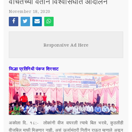
वंचितच्या वतीने विश्वासघात आंदोलन
November 18, 2020
स्पर्धा परीक्षा
POST WITH LEFT SIDEBAR
OUR REPORTERS
Face
Twi
Ema
Wh
boo
tter
il
atsa
POST WITHOUT SIDEBAR
संपर्क
Responsive Ad Here
k
pp
SUB MENU 3
जिल्हा प्रतिनिधी पंकज शिरसाट
PARENTAL MENU
SUB MENU 4
PARENTAL MENU
PARENTAL MENU
PARENTAL MENU
अकोला दि. १८:- लोकांनी वीज‌ वापरली त्याचे बिल भरावे, कुठलीही
वीजबिल माफी मिळणार नाही, असं ऊर्जामंत्री नितीन राऊत म्हणाले असून