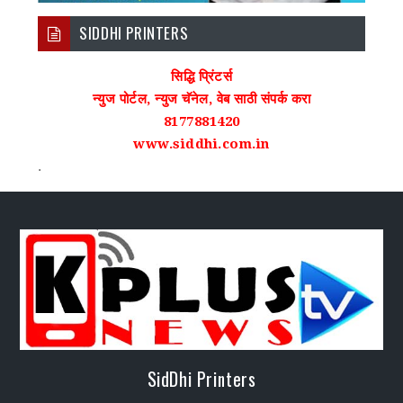
SIDDHI PRINTERS
सिद्धि प्रिंटर्स
न्युज पोर्टल, न्युज चॅनेल, वेब साठी संपर्क करा
8177881420
www.siddhi.com.in
.
SidDhi Printers