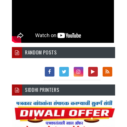
RANDOM POSTS
Fac
Twi
Inst
You
Rss
SIDDHI PRINTERS
Ebo
Tter
Agr
Tub
Ok
Am
E