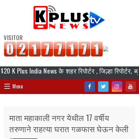
VISITOR
us India News के शहर रिपोर्टर , जिल्हा रिपोर्टर, ब्यूरो च
Menu
Fac
Twi
Inst
You
HOME
ebo
tter
agr
tub
माता महाकाली नगर येथील 17 वर्षीय
ok
am
e
संपादकीय
तरुणाने राहत्या घरात गळफास घेऊन केली
जॉब/ नोकरी