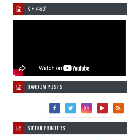
K + मराठी
RANDOM POSTS
Fac
Twi
Inst
You
Rss
SIDDHI PRINTERS
Ebo
Tter
Agr
Tub
Ok
Am
E