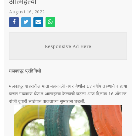
आत्महत्या
August 16, 2022
स्पर्धा परीक्षा
POST WITH LEFT SIDEBAR
OUR REPORTERS
Face
Twi
Ema
Wh
boo
tter
il
atsa
POST WITHOUT SIDEBAR
संपर्क
Responsive Ad Here
k
pp
SUB MENU 3
मलकापूर प्रतिनिधी
PARENTAL MENU
SUB MENU 4
मलकापूर शहरातील माता महाकाली नगर येथील 17 वर्षीय तरुणाने राहत्या
PARENTAL MENU
घरात गळफास घेऊन आत्महत्या केल्याची घटना आज दिनांक 16 ऑगस्ट
रोजी दुपारी साडेपाच वाजताच्या सुमारास घडली.
PARENTAL MENU
PARENTAL MENU