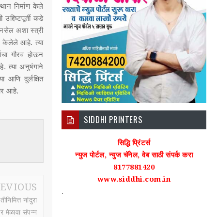
ान निर्माण केले
्दिष्टपूर्ती कडे
नसेल अशा स्त्री
केलेले आहे. त्या
्याचा गौरव होऊन
े. त्या अनुषंगाने
ा आणि दुर्लक्षित
ार आहे.
SIDDHI PRINTERS
सिद्धि प्रिंटर्स
न्युज पोर्टल, न्युज चॅनेल, वेब साठी संपर्क करा
8177881420
www.siddhi.com.in
EVIOUS
.
ीनिमित्त नांदुरा
र मेळावा संपन्न