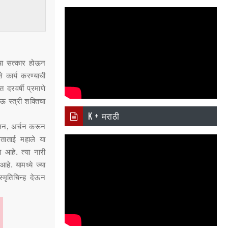
er
il
atsa
pp
िचा सत्कार होऊन
े कार्य करण्याची
त दरवर्षी प्रमाणे
ऊ स्त्री शक्तिचा
K + मराठी
 पूजन, अर्चन करून
ेताताई महाले या
ा आहे. त्या नारी
हे. यामध्ये ज्या
 स्मृतिचिन्ह देऊन