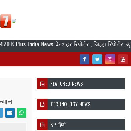
lus India News के शहर रिपोर्टर , जिल्हा रिपोर्टर, ब्यूरो 
Fac
Twi
Inst
You
ebo
tter
agr
tub
FEATURED NEWS
ok
am
e
न्मान
TECHNOLOGY NEWS
i
Ema
Wh
K + हिंदी