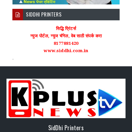
SIDDHI PRINTERS
सिद्धि प्रिंटर्स
न्युज पोर्टल, न्युज चॅनेल, वेब साठी संपर्क करा
8177881420
www.siddhi.com.in
.
SidDhi Printers