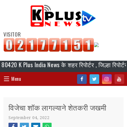
VISITOR
K Plus India News के शहर रिपोर्टर , जिल्हा रिपोर्टर, ब्य
Menu
Fac
Twi
Inst
You
HOME
ebo
tter
agr
tub
विजेचा शॉक लागल्याने शेतकरी जखमी
ok
am
e
संपादकीय
September 04, 2022
जॉब/ नोकरी