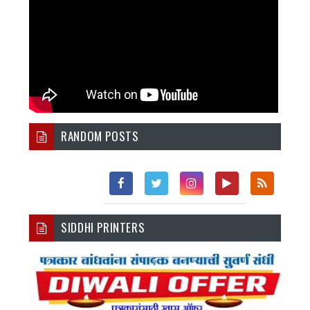
RANDOM POSTS
Fac
Twi
Inst
You
Rss
SIDDHI PRINTERS
Ebo
Tter
Agr
Tub
Ok
Am
E