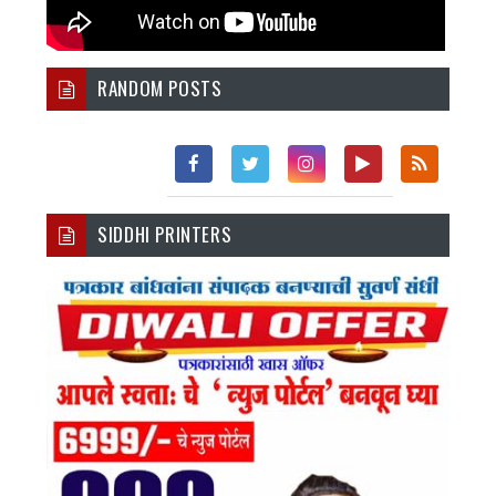
RANDOM POSTS
Fac
Twi
Inst
You
Rss
SIDDHI PRINTERS
Ebo
Tter
Agr
Tub
Ok
Am
E