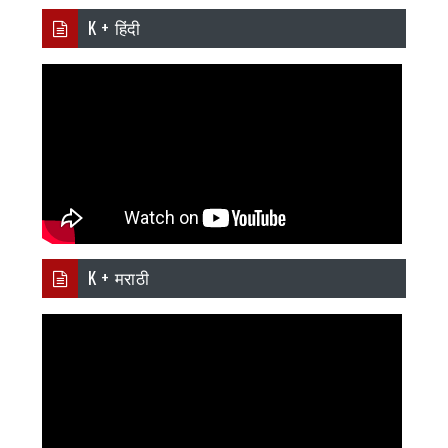
K + हिंदी
K + मराठी