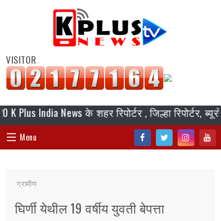
VISITOR
us India News के शहर रिपोर्टर , जिल्हा रिपोर्टर, ब्यूरो 
Menu
Fac
Twi
Inst
You
HOME
ebo
tter
agr
tub
ग्रामीण
ok
am
e
संपादकीय
घिर्णी येथील 19 वर्षीय युवती बेपत्ता
जॉब/ नोकरी