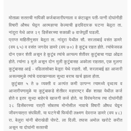
मोताळा सततची नापिकी कर्जबाजारीपणाला व कंटाळून पती-पत्नी दोघांनीही
विषारी औषध घेवून आत्महत्या केल्याची हृदविदारक घटना बेलूरा ता.
नांदुरा येथे आज २९ डिसेंबरच्या सकाळी ७ वाजेपूर्वी घडली.
प्राप्त माहितीनुसार बेलूरा ता. नांदुरा येथील सौ. सरलाबाई वसंत डामरे
(वय ६५) व वसंत जगदेव डामरे (वय ७०) हे कुटूंब राहत होते. त्यांचेजवळ
दोन एकर शेती असून हे कुटूंब त्यांचे अत्यल्प शेतीवर कुटुंबाचा गाढा ओढत
होते. त्यांना ३ मुले असून दोन मुली कुटूंबासह अकोला राहतात, एक मुलगा
कुटुंबासह आई - वडिलासोबत बेलूरा येथे राहतो. सौ. सरलाबाई ह्या आजारी
असल्यामुळे त्यांचे दवाखान्याला सुध्दा बराच खर्च झाला होता.
कुटुंबात ५ ते ७ व्यक्ती व अत्यंत कमी उत्पन्न त्यामध्ये वृध्दत्व व
आजारीपणामुळे या कुटुंबाकडे शेतीवर महाराष्ट्र बँक शाखा येथील कर्ज
होते व इतर सुध्दा बाहेरचे खाजगी कर्ज होते. या विवंचनेतच त्या दोघांनीही
२८ डिसेंबरच्या रात्री सोबतच मोनोसील नावाचे विषारी औषध घेवून
जीवनयात्रा संपविली. या घटनेची फिर्यादी लक्ष्मण देवराज डामरे (वय ४८)
रा. बेलुरा यांनी बोराखेडी पोस्टे. ला दिली. तपास अमोल खरोटे करीत
असून या दोघांनी सततची