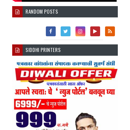
RANDOM POSTS
Fac
Twi
Inst
You
Rss
SIDDHI PRINTERS
Ebo
Tter
Agr
Tub
Ok
Am
E