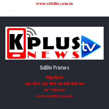
www.siddhi.com.in
.
SidDhi Printers
सिद्धि प्रिंटर्स
न्युज पोर्टल, न्युज चॅनेल, वेब साठी संपर्क करा
8177881420
www.siddhi.com.in
.