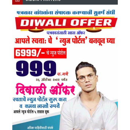
Ok
Am
E