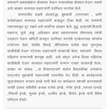
समाजाने बाबासाहेबांना डोक्यावर घेऊन नाचल्यापेक्षा डोक्यात घेऊन नाचावे
असे आव्हान सत्यपाल महाराजांनी उपस्थित जनतेला केले.
समाजातील वाढती अंधश्रद्धा, बुवाबाजी ,भ्रष्टाचार , आणि
कर्मकांडावर सत्यपाल महाराजांनी कडाडून टीका केली. तर तरुणांनी
व्यसनापासून दूर राहावे असे भावनिक आव्हान केले. बुद्ध, छत्रपती शिवाजी
महाराज, फुले ,शाहू ,आंबेडकर आशा महामानवाच्या घोषणासह त्यांची
उदाहरण देऊन खंजिरी वाजवून उपस्थित जनतेचे प्रबोधनासह चांगलेच
मनोरंजन केले. पोलीस शिपाई ,सैनिकांच्या मातेचा शाल पुष्पगुच्छ
साडीचोळी देऊन स्टेजवर महाराजांनी सत्कारही केला. समाजाने विधवा
महिलांना सन्मानाची वागणूक द्यावी असे सांगून अनेक विधवा महिलांचा
साडीचोळी देऊन सत्यपाल महाराजांनी सन्मान राखत सत्कारही केला.
वाचाल तर वाचाल ...या विचाराप्रमाणे शालेय विद्यार्थ्यांसह अनेकांना
राष्ट्रसंत तुकडोजी महाराजांची ग्रामगीता भेट दिली. या कार्यक्रमाचे
सूत्रसंचालन भगवान इंगळे यांनी केले तर कार्यक्रम यशस्वी करण्यासाठी
जयंती उत्सव समितीचे अध्यक्ष राजेश इंगळे, मंगेश इंगळे ,भागवत दाभाडे
,निंबाजी इंगळे, सुभाष इंगळे, अरविंद इंगळे, विनोद इंगळे यांनी विशेष
परिश्रम घेतले.