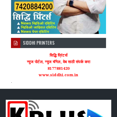
SIDDHI PRINTERS
सिद्धि प्रिंटर्स
न्युज पोर्टल, न्युज चॅनेल, वेब साठी संपर्क करा
8177881420
www.siddhi.com.in
.