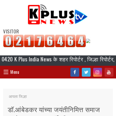
VISITOR
Plus India News के शहर रिपोर्टर , जिल्हा रिपोर्टर, ब्यूर
Menu
Fac
Twi
Inst
You
HOME
ebo
tter
agr
tub
आपला जिल्हा
ok
am
e
संपादकीय
डॉ.आंबेडकर यांच्या जयंतीनिमित्त समाज
जॉब/ नोकरी