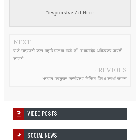
Responsive Ad Here
NEXT
राजे छत्रपती कला महाविद्यालया मध्ये डॉ. बाबासाहेब आंबेडकर जयंती
साजरी
PREVIOUS
भगवान परशुराम जन्मोत्सव निमित्य विवध स्पर्धा संपन्न
VIDEO POSTS
SOCIAL NEWS