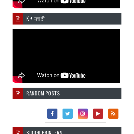
K + मराठी
RANDOM POSTS
Fac
Twi
Inst
You
Rss
SIDDHI PRINTERS
Ebo
Tter
Agr
Tub