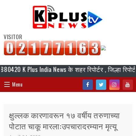
VISITOR
K Plus India News के शहर रिपोर्टर , जिल्हा रिपोर्टर, ब्य
Menu
Fac
Twi
Inst
You
HOME
ebo
tter
agr
tub
क्षुल्लक कारणावरून १७ वर्षीय तरुणाच्या
ok
am
e
संपादकीय
पोटात चाकू मारला:उपचारादरम्यान मृत्यू
जॉब/ नोकरी