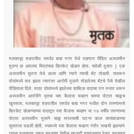
मलकापूर शहरातील रामदेव बाबा नगर येथे राहणारा पीडित अल्पवयीन
मुलगा हा आपल्या मित्रांसह क्रिकेट खेळत होता. यावेळी दुसरा | एक
अल्पवयीन मुलगा तेथे आला आणि त्याने त्याची बॅट तोडली. यावरून
दोघांमध्ये वाद झाला त्यानंतर आरोपी मुलाने तोडलेल्या बॅटचे पैसे देखील
पीडिताला दिले. मात्र दोघांमध्ये झालेल्या शाब्दिक वादाचा राग मनात धरून
अल्पवयीन आरोपीने मृतक यश कैलास चव्हाण याच्या पोटात चाकूच
खुपसला. मलकापूर शहरातील रामदेव बाबा नगर मधील दोन तरुणांमध्ये
क्रिकेट खेळण्याच्या वादातून यश कैलास चव्हाण या १७ वर्षीय तरुणाच्या
पोटात अल्पवयीन मुलाने चाकू मारल्याची घटना काल सायंकाळच्या
सुमारास घडली होती. ज्यामध्ये यश कैलास चव्हाण गंभीर जखमी झाल्याने
त्याला मलकापूर वरून बुलडाणा येथील खाजगी रुग्णालयात रेफर करण्यात