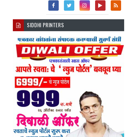
Fac
Twi
Inst
You
Rss
SIDDHI PRINTERS
Ebo
Tter
Agr
Tub
Ok
Am
E