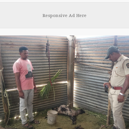
Face
Tw
boo
tt
Responsive Ad Here
k