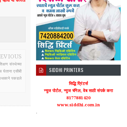
ई व्हावी या करिता
EVIOUS
क्षण संस्थेच्या
SIDDHI PRINTERS
च घेताना एसीबी
पथकाने पकडले
सिद्धि प्रिंटर्स
न्युज पोर्टल, न्युज चॅनेल, वेब साठी संपर्क करा
8177881420
www.siddhi.com.in
.