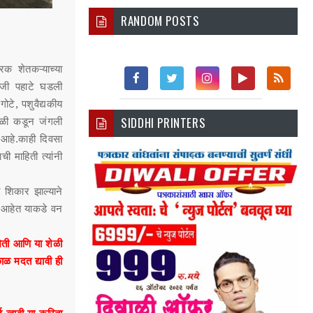
RANDOM POSTS
रक शेतकऱ्याच्या
रोजी पहाटे घडली
Fac
Twi
Inst
You
Rss
टे, पशुवैद्यकीय
SIDDHI PRINTERS
ंडळी कडून जंगली
Ebo
Tter
Agr
Tub
 आहे.काही दिवसा
Ok
Am
E
 माहिती त्यांनी
 शिकार झाल्याने
 आहेत याकडे वन
शेती आणि या शेळी
ळ मदत द्यावी ही