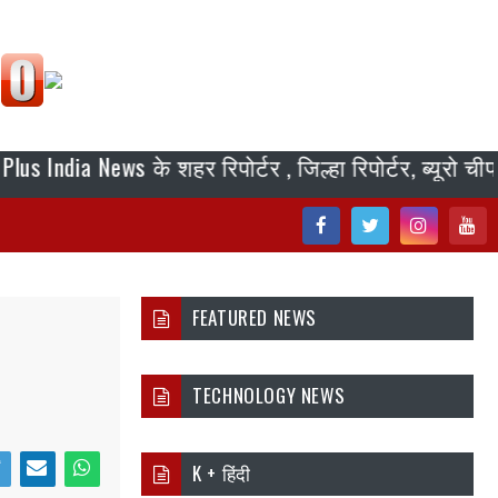
a News के शहर रिपोर्टर , जिल्हा रिपोर्टर, ब्यूरो चीफ, स्ट
Fac
Twi
Inst
You
ebo
tter
agr
tub
FEATURED NEWS
ok
am
e
TECHNOLOGY NEWS
K + हिंदी