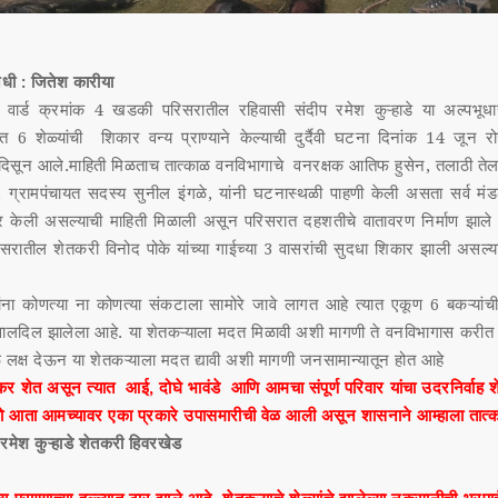
िधी : जितेश कारीया
वार्ड क्रमांक 4 खडकी परिसरातील रहिवासी संदीप रमेश कुऱ्हाडे या अल्पभूधा
त 6 शेळ्यांची शिकार वन्य प्राण्याने केल्याची दुर्दैवी घटना दिनांक 14 जून 
 दिसून आले.माहिती मिळताच तात्काळ वनविभागाचे वनरक्षक आतिफ हुसेन, तलाठी तेलगो
, ग्रामपंचायत सदस्य सुनील इंगळे, यांनी घटनास्थळी पाहणी केली असता सर्व म
 केली असल्याची माहिती मिळाली असून परिसरात दहशतीचे वातावरण निर्माण झाले
रातील शेतकरी विनोद पोके यांच्या गाईच्या 3 वासरांची सुदधा शिकार झाली असल्याची
ंना कोणत्या ना कोणत्या संकटाला सामोरे जावे लागत आहे त्यात एकूण 6 बकऱ्यांची
ालदिल झालेला आहे. या शेतकऱ्याला मदत मिळावी अशी मागणी ते वनविभागास करीत
ळ लक्ष देऊन या शेतकऱ्याला मदत द्यावी अशी मागणी जनसामान्यातून होत आहे
कर शेत असून त्यात आई, दोघे भावंडे आणि आमचा संपूर्ण परिवार यांचा उदरनिर्वाह 
ो आता आमच्यावर एका प्रकारे उपासमारीची वेळ आली असून शासनाने आम्हाला तात्का
 रमेश कुऱ्हाडे शेतकरी हिवरखेड