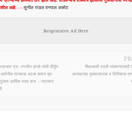
प्राण्याच्या हल्ल्यात ठार झाले आहे. शेतकऱ्याचे शेळ्यांचे झालेल्या नुकसानीची भरपा
नशील आहे. ---
सुनील राऊत वनपाल अकोट
Responsive Ad Here
PR
त्रकार प्रा. रणजीत इंगळे यांची दीर्घुन
शिक्षकाची बदली थांबवण्यासाठी शि
या आरोपीस तात्काळ अटक करून मृत
अध्यक्षासह मुख्याध्यापक व लिपिकास ला
 कुटुंबास आर्थिक मदत करा --पत्रकार
णी