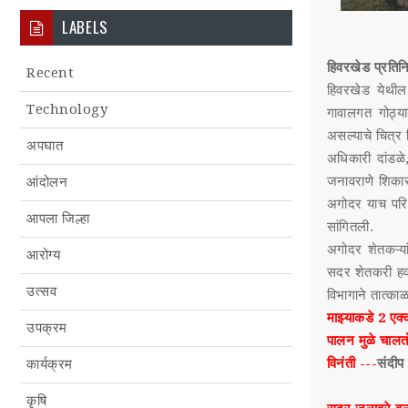
LABELS
हिवरखेड प्रतिन
Recent
हिवरखेड येथील 
Technology
गावालगत गोठ्या
असल्याचे चित्र
अपघात
अधिकारी दांडळे
जनावराणे शिकार
आंदोलन
अगोदर याच परिस
आपला जिल्हा
सांगितली.
अगोदर शेतकऱ्या
आरोग्य
सदर शेतकरी हव
उत्सव
विभागाने तात्का
माझ्याकडे 2 एक्
उपक्रम
पालन मुळे चालत
विनंती ---
संदीप
कार्यक्रम
कृषि