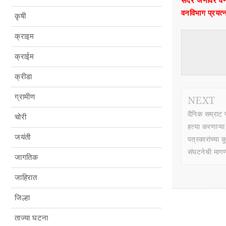
सदर जनावरे वन्य 
वनविभाग प्रयत्
कृषी
क्राइम
क्राईम
क्रीडा
ग्रामीण
NEXT
दैनिक सम्राट प
चोरी
हत्या करणाऱ्
जयंती
पत्रकारांच्या
संघटनेची माग
जागतिक
जाहिरात
जिल्हा
ताज्या घटना