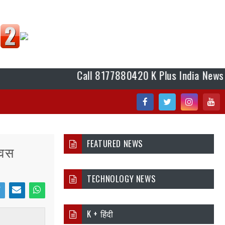
Call 8177880420 K Plus India News के शहर रिप
Fac
Twi
Inst
You
ebo
tter
agr
tub
FEATURED NEWS
िवस
ok
am
e
TECHNOLOGY NEWS
i
Ema
Wh
K + हिंदी
er
il
atsa