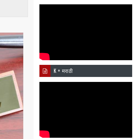
pp
K + मराठी