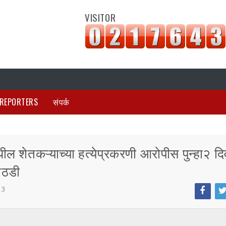
VISITOR
REPORTERS
संपर्क
थील शेतकऱ्याच्या हत्येप्रकरणी आरोपीस पुन्हा२ द
ोठडी
23
Face
Tw
boo
tt