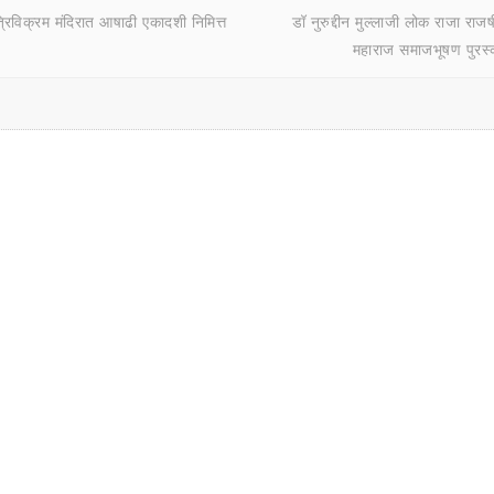
ल त्रिविक्रम मंदिरात आषाढी एकादशी निमित्त
डॉ नुरुद्दीन मुल्लाजी लोक राजा राजर
महाराज समाजभूषण पुरस्क