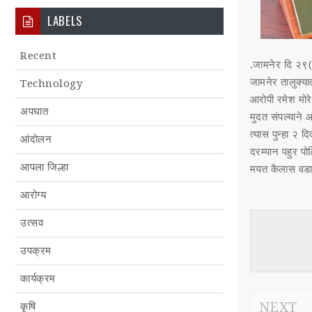
LABELS
Recent
.जामनेर दि २९(
जामनेर तालुक्य
Technology
आरोपी रमेश मोर
अपघात
मुदत संपल्याने
त्यास पुन्हा २ 
आंदोलन
दरम्यान पहुर पो
आपला जिल्हा
मयत कैलास वडाळ
आरोग्य
उत्सव
उपक्रम
कार्यक्रम
NEXT
कृषि