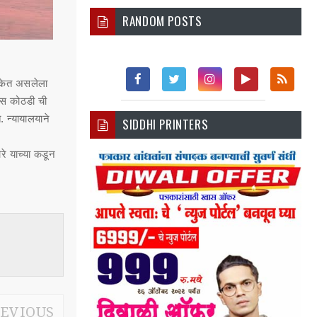
RANDOM POSTS
अटकेत असलेला
लिस कोठडी ची
Fac
Twi
Inst
You
Rss
 न्यायालयाने
SIDDHI PRINTERS
Ebo
Tter
Agr
Tub
Ok
Am
E
रे याच्या कडून
EVIOUS