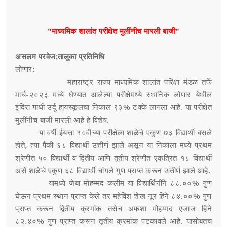
"माध्यमिक शालांत परीक्षेत मुलींनीच मारली बाजी"
असलम परवेज;तालुका प्रतिनिधि
लोणार:
महाराष्ट्र राज्य माध्यमिक शालांत परिक्षा मंडळ तर्फे
मार्च-२०२३ मध्ये घेण्यात आलेल्या परीक्षेमध्ये स्थानिक लोणार येथील
इंदिरा गांधी उर्दू हायस्कूलचा निकाल ९३% टक्के लागला आहे. या परीक्षेत
मुलींनीच बाजी मारली आहे हे विशेष.
या वर्षी ईयत्ता १०वीच्या परीक्षेला शाळेचे एकुण ७३ विद्यार्थी बसले
होते, त्या पैकी ६८ विद्यार्थी उत्तीर्ण झाले असून या निकाला मध्ये प्रथम
श्रेणीत ५० विद्यार्थी व द्वितीय आणि तृतीय श्रेणीत एकत्रित १८ विद्यार्थी
असे शाळेचे एकुण ६८ विद्यार्थी चांगले गुण प्राप्त करून उत्तीर्ण झाले आहे.
यामध्ये जेबा मोहम्मद कलीम या विद्यार्थिनींने ८८.००% गुण
घेऊन प्रथम स्थान प्राप्त केले तर महेविश शेख नूर हिने ८४.००% गुण
प्राप्त करून द्वितीय क्रमांक तसेच अफशा मोहम्मद एजाज हिने
८२.४०% गुण प्राप्त करून तृतीय क्रमांक पटकावले आहे. यासोबतच