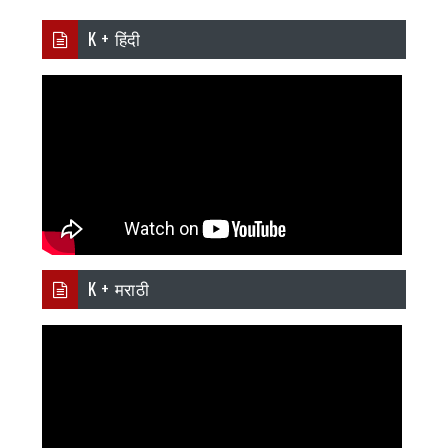
K + हिंदी
K + मराठी