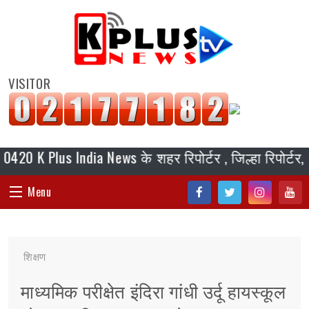
VISITOR
Plus India News के शहर रिपोर्टर , जिल्हा रिपोर्टर, ब्यूर
Menu
Fac
Twi
Inst
You
HOME
ebo
tter
agr
tub
शिक्षण
ok
am
e
संपादकीय
माध्यमिक परीक्षेत इंदिरा गांधी उर्दू हायस्कूल
जॉब/ नोकरी