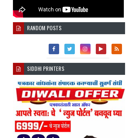
RANDOM POSTS
Fac
Twi
Inst
You
Rss
SIDDHI PRINTERS
Ebo
Tter
Agr
Tub
Ok
Am
E