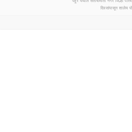
पहूर येथील संतोषीमाता नगर जिल्हा परिष
दिवसांपासून शालेय 