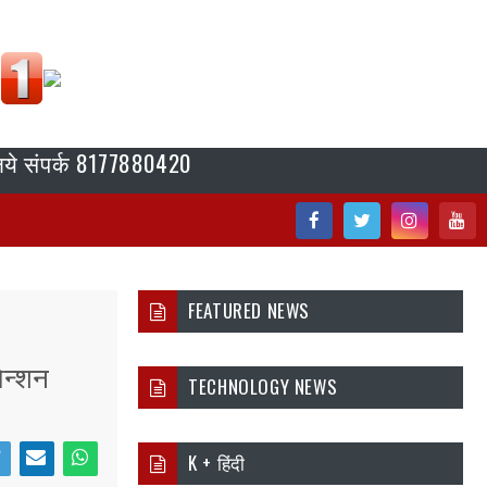
र्क 8177880420
Fac
Twi
Inst
You
ebo
tter
agr
tub
FEATURED NEWS
ok
am
e
पेन्शन
TECHNOLOGY NEWS
K + हिंदी