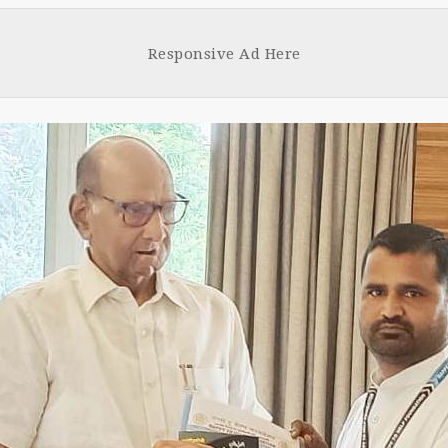
Face
Tw
boo
tt
Responsive Ad Here
k