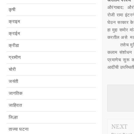
असलम परवेज
औरंगाबाद: औरंगा
कृषी
रोजी रामा इंटर
क्राइम
घेउन सत्कार केल
हा मुद्दा समोर 
क्राईम
करतील असे मत श
तसेच मुस्लिम स
क्रीडा
कलाम संशोधन प्
ग्रामीण
प्रमाणेच सुरू क
आदींची उपस्थिती
चोरी
जयंती
जागतिक
जाहिरात
जिल्हा
NEXT
ताज्या घटना