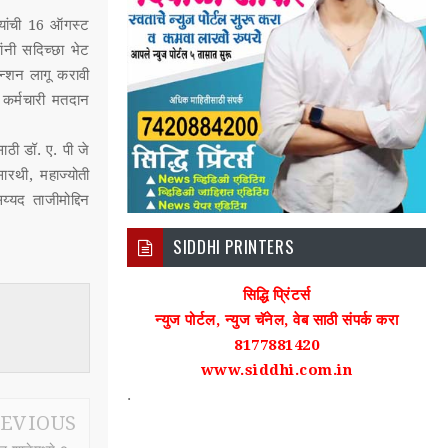
र यांची 16 ऑगस्ट
ंनी सदिच्छा भेट
ेन्शन लागू करावी
े कर्मचारी मतदान
ठी डॉ. ए. पी जे
ारथी, महाज्योती
य्यद ताजीमोद्दिन
SIDDHI PRINTERS
सिद्धि प्रिंटर्स
न्युज पोर्टल, न्युज चॅनेल, वेब साठी संपर्क करा
8177881420
www.siddhi.com.in
.
EVIOUS