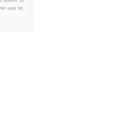
द शाळेमध्ये २०
पोषण आहार बंद,