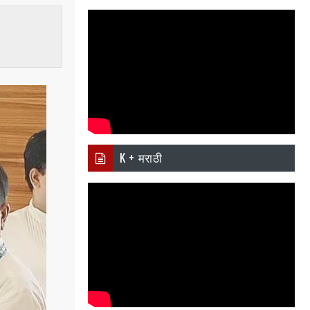
i
Ema
Wh
er
il
atsa
pp
K + मराठी