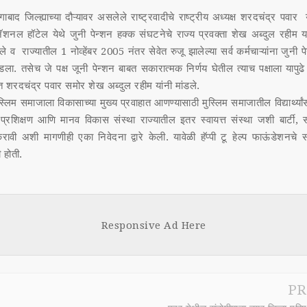
बाद जिल्ह्याच्या दौऱ्यावर असलेले राष्ट्रवादीचे राष्ट्रीय अध्यक्ष शरदचंद्र पवा
नॅशनल हॉटेल येथे जुनी पेन्शन हक्क संघटनेचे राज्य प्रवक्ता शेख अब्दुल रहीम या
े व राज्यातील 1 नोव्हेंबर 2005 नंतर सेवेत रुजू झालेल्या सर्व कर्मचाऱ्यांना जुनी प
मांडला. तसेच जे पक्ष जूनी पेन्शन बाबत सकारात्मक निर्णय घेतील त्याच पक्षाला यापुढ
रदचंद्र पवार समोर शेख अब्दुल रहीम यांनी मांडले.
माजाला विकासाच्या मुख्य प्रवाहात आणण्यासाठी मुस्लिम समाजातील विद्यार्थ्यांसा
रशिक्षण आणि मानव विकास संस्था राज्यातील इतर स्वायत्त संस्था जशी बार्टी, स
रावी अशी मागणीही एका निवेदना द्वारे केली. यावेळी हॅप्पी टू हेल्प फाऊंडेशनचे स
 होती.
Responsive Ad Here
PR