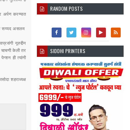
RANDOM POSTS
ार अर्पण करण्यात
ध्यापक सय्यद असलम
Fac
Twi
Inst
You
Rss
्रसंगी नूरुद्दीन
SIDDHI PRINTERS
ची चाचणी केली तर
Ebo
Tter
Agr
Tub
ेन्शन ही त्यांनी
Ok
Am
E
सोदा शहराध्यक्ष