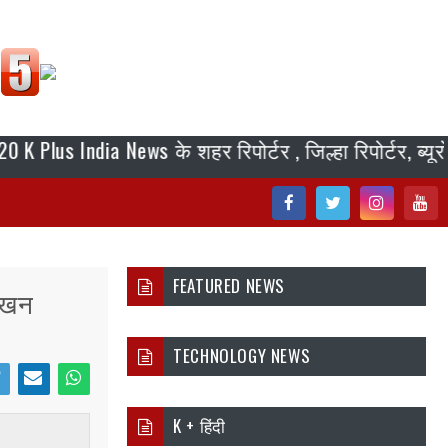
 India News के शहर रिपोर्टर , जिल्हा रिपोर्टर, ब्यूरो ची
Fac
Twi
Inst
You
ebo
tter
agr
tub
FEATURED NEWS
लेखन
ok
am
e
TECHNOLOGY NEWS
i
Ema
Wh
K + हिंदी
er
il
atsa