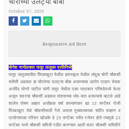
चोरांच्या उलट्या बोंबा
October 07, 2020
स्पर्धा परीक्षा
POST WITH LEFT SIDEBAR
OUR REPORTERS
Face
Twi
Ema
Wh
boo
tter
il
atsa
POST WITHOUT SIDEBAR
संपर्क
Responsive Ad Here
k
pp
SUB MENU 3
योगेश नागोलकार पातूर तालुका प्रतिनिधी
PARENTAL MENU
SUB MENU 4
पातुर तालुक्यातील पिंपळखुटा येथील हायस्कूल येथील तांदूळ चोरी चौकशी
समिती अहवाल हा चोरांच्या उलट्या बोंबा असल्याचा आरोप प्रहार सेवक
PARENTAL MENU
अरविंद घोगरे पाटील यांनी पातुर येथील एका पत्रकार परिषदेमध्ये केला
असून सदरचा चौकशी अहवाल संशयाच्या भोव-यात असल्याचे म्हटले आहे
PARENTAL MENU
शालेय पोषण आहार अधीक्षक वर्षा कल्याणकर ह्या 13 सप्टेंबर रोजी
पिंपळखुटा येथे चौकशीसाठी गेले असता मुख्याध्यापक संदीप चव्हाण व
PARENTAL MENU
प्रयोगशाळा परिचर खोडके हे 29 सप्टेंबर पर्यंत रजेवर होते त्यामुळे 25
सप्टेंबर मध्ये चौकशी समिती गठीत करण्यात आली सदर चौकशी समितीने