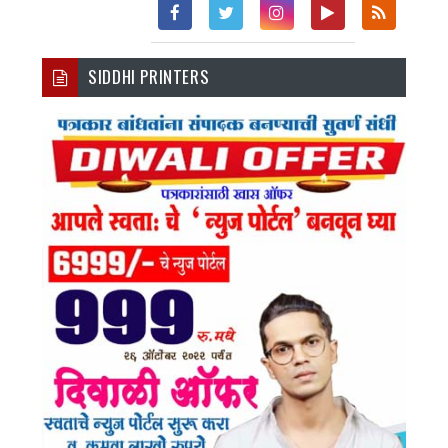
Fac
Twi
Inst
You
Rss
SIDDHI PRINTERS
Ebo
Tter
Agr
Tub
Ok
Am
E