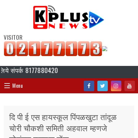
VISITOR
संपर्क 8177880420
Menu
Fac
Twi
Inst
You
HOME
ebo
tter
agr
tub
दि पी ई एस हायस्कूल पिंपळखुटा तांदूळ
ok
am
e
संपादकीय
चोरी चौकशी समिती अहवाल म्हणजे
जॉब/ नोकरी