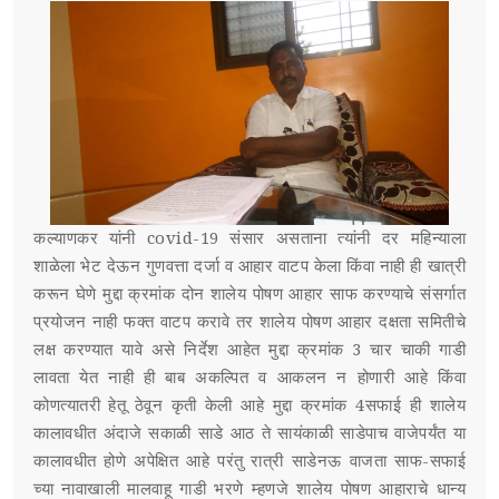
कल्याणकर यांनी covid-19 संसार असताना त्यांनी दर महिन्याला
शाळेला भेट देऊन गुणवत्ता दर्जा व आहार वाटप केला किंवा नाही ही खात्री
करून घेणे मुद्दा क्रमांक दोन शालेय पोषण आहार साफ करण्याचे संसर्गात
प्रयोजन नाही फक्त वाटप करावे तर शालेय पोषण आहार दक्षता समितीचे
लक्ष करण्यात यावे असे निर्देश आहेत मुद्दा क्रमांक 3 चार चाकी गाडी
लावता येत नाही ही बाब अकल्पित व आकलन न होणारी आहे किंवा
कोणत्यातरी हेतू ठेवून कृती केली आहे मुद्दा क्रमांक 4सफाई ही शालेय
कालावधीत अंदाजे सकाळी साडे आठ ते सायंकाळी साडेपाच वाजेपर्यंत या
कालावधीत होणे अपेक्षित आहे परंतु रात्री साडेनऊ वाजता साफ-सफाई
च्या नावाखाली मालवाहू गाडी भरणे म्हणजे शालेय पोषण आहाराचे धान्य