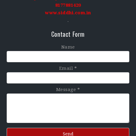
8177881420
www.siddhi.com.in
.
Contact Form
Name
Email
*
Message
*