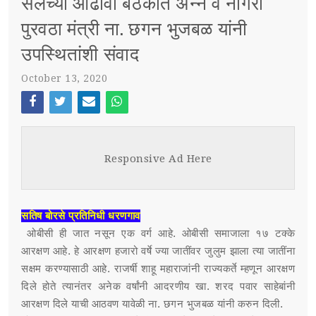
सेलच्या आढावा बैठकीत अन्न व नागरी
पुरवठा मंत्री ना. छगन भुजबळ यांनी
स्पर्धा परीक्षा
उपस्थितांशी संवाद
POST WITH LEFT SIDEBAR
OUR REPORTERS
October 13, 2020
POST WITHOUT SIDEBAR
संपर्क
Face
Twi
Ema
Wh
SUB MENU 3
boo
tter
il
atsa
Responsive Ad Here
k
pp
PARENTAL MENU
SUB MENU 4
PARENTAL MENU
सतिष बोरसे प्रतिनिधी धरणगाव
ओबीसी ही जात नसून एक वर्ग आहे. ओबीसी समाजाला १७ टक्के
PARENTAL MENU
आरक्षण आहे. हे आरक्षण हजारो वर्षे ज्या जातींवर जुलुम झाला त्या जातींना
सक्षम करण्यासाठी आहे. राजर्षी शाहू महाराजांनी राज्यकर्ते म्हणून आरक्षण
PARENTAL MENU
दिले होते त्यानंतर अनेक वर्षांनी आदरणीय खा. शरद पवार साहेबांनी
आरक्षण दिले याची आठवण यावेळी ना. छगन भुजबळ यांनी करुन दिली.