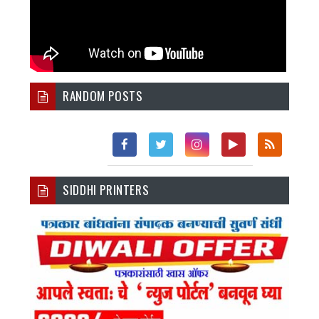
RANDOM POSTS
Fac
Twi
Inst
You
Rss
SIDDHI PRINTERS
Ebo
Tter
Agr
Tub
Ok
Am
E