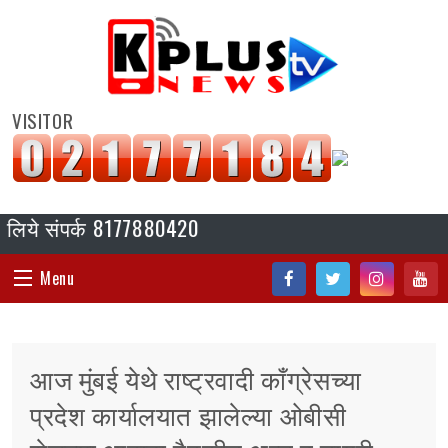
VISITOR
ये संपर्क 8177880420
Menu
Fac
Twi
Inst
You
HOME
ebo
tter
agr
tub
आज मुंबई येथे राष्ट्रवादी काँग्रेसच्या
ok
am
e
संपादकीय
प्रदेश कार्यालयात झालेल्या ओबीसी
जॉब/ नोकरी