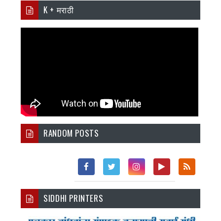
K + मराठी
RANDOM POSTS
Fac
Twi
Inst
You
Rss
SIDDHI PRINTERS
Ebo
Tter
Agr
Tub
Ok
Am
E