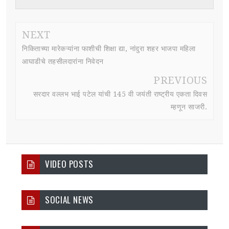
NEXT
निकिताच्या मारेकऱ्यांना फाशीची शिक्षा द्या, नांदुरा शहर भाजपा महिला
आघाडीचे तहसीलदारांना निवेदन
PREVIOUS
सरदार वल्लभ भाई पटेल यांची 145 वी जयंती राष्ट्रीय एकता दिवस
म्हणून साजरी.
VIDEO POSTS
SOCIAL NEWS