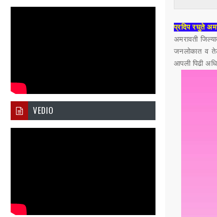
प्रदिप रघुते अम
अमरावती जिल्या
जनलोकात व तेली
आपली पिढी अधिक 
VEDIO