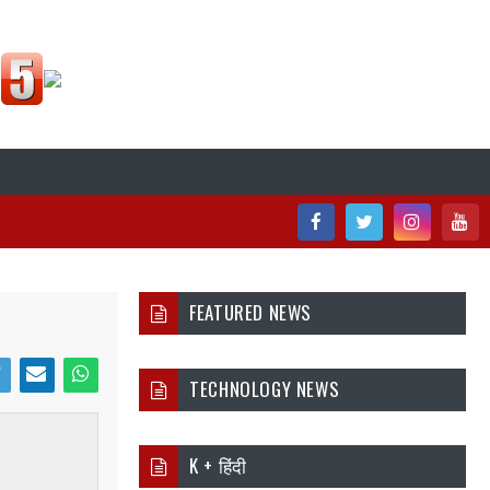
Fac
Twi
Inst
You
ebo
tter
agr
tub
FEATURED NEWS
ok
am
e
TECHNOLOGY NEWS
i
Ema
Wh
er
il
atsa
K + हिंदी
pp