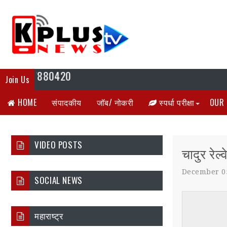
क 8177880420
Join Us
HOME
संपादकीय
जॉब/ नोकरी
स्पर्धा परीक्षा
OUR 
VIDEO POSTS
चादुर रेल्
December 0
SOCIAL NEWS
महाराष्ट्र