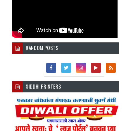
RANDOM POSTS
Fac
Twi
Inst
You
Rss
SIDDHI PRINTERS
Ebo
Tter
Agr
Tub
Ok
Am
E