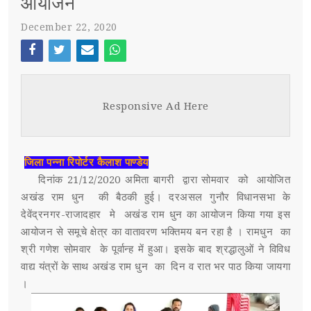
आयोजन
December 22, 2020
स्पर्धा परीक्षा
POST WITH LEFT SIDEBAR
OUR REPORTERS
Face
Twi
Ema
Wh
boo
tter
il
atsa
POST WITHOUT SIDEBAR
संपर्क
Responsive Ad Here
k
pp
SUB MENU 3
जिला पन्ना रिपोर्टर कैलाश पाण्डेय
PARENTAL MENU
SUB MENU 4
दिनांक 21/12/2020 अमिता बागरी द्वारा सोमवार को आयोजित
अखंड राम धुन की बैठकी हुई। दरअसल गुनौर विधानसभा के
PARENTAL MENU
देवेंद्रनगर-राजादहार मे अखंड राम धुन का आयोजन किया गया इस
आयोजन से समूचे क्षेत्र का वातावरण भक्तिमय बन रहा है । रामधुन का
PARENTAL MENU
श्री गणेश सोमवार के पूर्वान्ह में हुआ। इसके बाद श्रद्धालुओं ने विविध
वाद्य यंत्रों के साथ अखंड राम धुन का दिन व रात भर पाठ किया जायगा
PARENTAL MENU
।