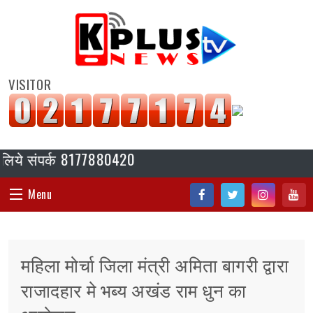
VISITOR
े संपर्क 8177880420
Menu
Fac
Twi
Inst
You
HOME
ebo
tter
agr
tub
महिला मोर्चा जिला मंत्री अमिता बागरी द्वारा
ok
am
e
संपादकीय
राजादहार मे भब्य अखंड राम धुन का
जॉब/ नोकरी