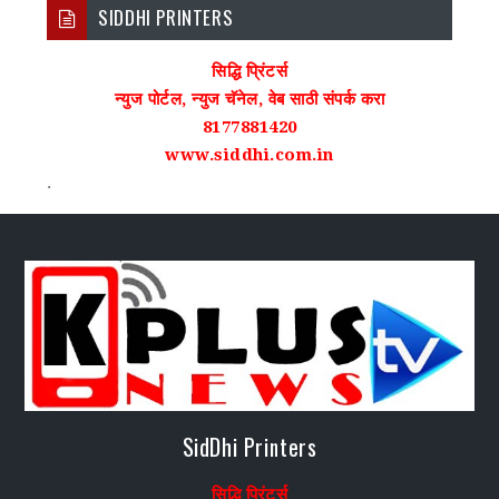
SIDDHI PRINTERS
सिद्धि प्रिंटर्स
न्युज पोर्टल, न्युज चॅनेल, वेब साठी संपर्क करा
8177881420
www.siddhi.com.in
.
SidDhi Printers
सिद्धि प्रिंटर्स