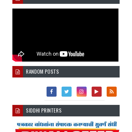
RANDOM POSTS
Fac
Twi
Inst
You
Rss
SIDDHI PRINTERS
Ebo
Tter
Agr
Tub
Ok
Am
E