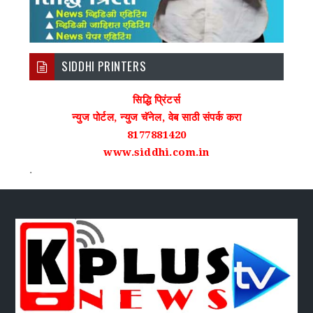
SIDDHI PRINTERS
सिद्धि प्रिंटर्स
न्युज पोर्टल, न्युज चॅनेल, वेब साठी संपर्क करा
8177881420
www.siddhi.com.in
.