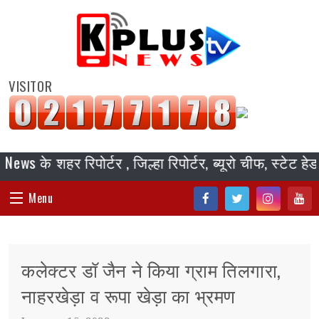
VISITOR
शहर रिपोर्टर , जिल्हा रिपोर्टर, ब्यूरो चीफ, स्टेट हेड नि
Menu
Fac
Twi
Inst
You
HOME
ebo
tter
agr
tub
कलेक्टर डॉ जैन ने किया ग्राम तिलगारा,
ok
am
e
संपादकीय
नाहरखेड़ा व रूपा खेड़ा का भ्रमण
जॉब/ नोकरी