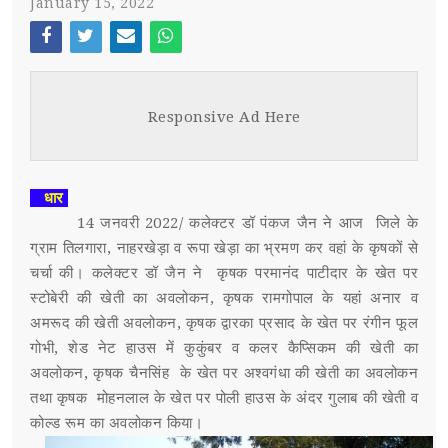
January 15, 2022
स्पर्धा परीक्षा
Face
Twi
Ema
Wh
POST WITH LEFT SIDEBAR
OUR REPORTERS
boo
tter
il
atsa
Responsive Ad Here
k
pp
POST WITHOUT SIDEBAR
संपर्क
SUB MENU 3
धार
14 जनवरी 2022/ कलेक्टर डॉ पंकज जैन ने आज जिले के
PARENTAL MENU
SUB MENU 4
ग्राम तिलगारा, नाहरखेड़ा व रूपा खेड़ा का भ्रमण कर वहां के कृषकों से
चर्चा की। कलेक्टर डॉ जैन ने कृषक परमानंद पाटीदार के खेत पर
PARENTAL MENU
स्टोबेरी की खेती का अवलोकन, कृषक रामगोपाल के यहां अनार व
अमरूद की खेती अवलोकन, कृषक द्वारका प्रसाद के खेत पर रंगीन फूल
PARENTAL MENU
गोभी, शेड नेट हाउस में कुकुंबर व कलर कैप्सिकम की खेती का
अवलोकन, कृषक चैनसिंह के खेत पर अश्वगंधा की खेती का अवलोकन
PARENTAL MENU
तथा कृषक मोहनलाल के खेत पर पोली हाउस के अंदर गुलाब की खेती व
कोल्ड रूम का अवलोकन किया।