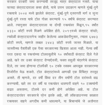
सरकार दरबारी जमा करण्याची तरतूद मात्र कंत्राटात नसते. याचा
फायदा कंत्राटदाराला कसा होतो, याचे उत्तम उदाहरण म्हणजे मुंबई-पुणे
रस्त्याचे २००४ मध्ये झालेले कंत्राट. मुंबई-पुणे द्रुतगती मार्ग व जुना
मुंबई-पुणे रस्ता याचे टोल गोळा करण्याचे १५ वर्षांचे कंत्राट करण्यात
आले. त्यानुसार कंत्राटदाराला या दोन्ही रस्त्यांवर मिळून,१५ वर्षांत
४३३० कोटी रुपये मिळणे अपेक्षित होते. २०१९मध्ये कंत्राट संपले;
त्यावेळी कंत्राटदारानेच जाहीर केलेल्या आकडेवारीनुसार, त्याला ६७७३
कोटी रुपये, म्हणजे तब्बल २४४३ कोटी रुपये जास्त मिळाले. या
जास्तीच्या पैशांपैकी एक पैसा सरकारच्या खिशात आला नाही. गेल्या वर्षी
परत एकदा या रस्त्यांच्या टोलवसुलीचे १० वर्षांसाठी कंत्राट दिले गेले
आहे. खरे तर उक्त कंत्राट देण्याऐवजी, फक्त वसुली यंत्रणेचे कंत्राट
दिले, तर जमा होणाऱ्या टोलपैकी ९० टक्के रक्कम आपसूक सरकारच्या
तिजोरीत येऊ शकते. टोल कंत्राटांमध्ये आणखी एक विचित्र तरतूद
असते. ती म्हणजे, दर वर्षी किंवा दर तीन वर्षांनी टोल दरांमध्ये वाढ
करण्याची. खरे तर दर वर्षी या रस्त्यांवर धावणारी वाहने १० टक्क्यांनी
वाढत असताना, टोलचे दर कमी होणे अपेक्षित आहे. या टोल
कंत्राटदारांवर सरकारचे प्रेम इतके आहे, की लॉकडाउनच्या काळात
रस्त्यावर वाहने अगदीच कमी धावल्याने, या बिचाऱ्यांचे जे अतोनात