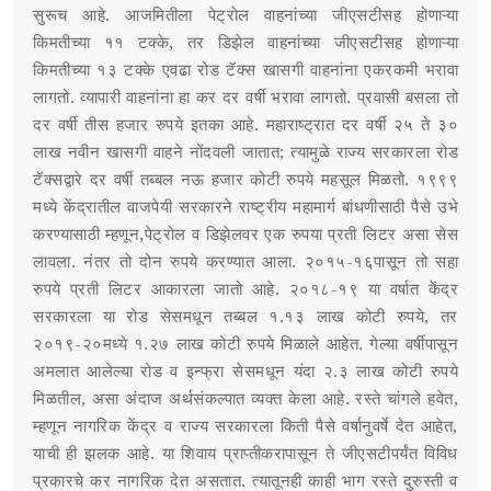
सुरूच आहे. आजमितीला पेट्रोल वाहनांच्या जीएसटीसह होणाऱ्या
किमतीच्या ११ टक्के, तर डिझेल वाहनांच्या जीएसटीसह होणाऱ्या
किमतीच्या १३ टक्के एवढा रोड टॅक्स खासगी वाहनांना एकरकमी भरावा
लागतो. व्यापारी वाहनांना हा कर दर वर्षी भरावा लागतो. प्रवासी बसला तो
दर वर्षी तीस हजार रुपये इतका आहे. महाराष्ट्रात दर वर्षी २५ ते ३०
लाख नवीन खासगी वाहने नोंदवली जातात; त्यामुळे राज्य सरकारला रोड
टॅक्सद्वारे दर वर्षी तब्बल नऊ हजार कोटी रुपये महसूल मिळतो. १९९९
मध्ये केंद्रातील वाजपेयी सरकारने राष्ट्रीय महामार्ग बांधणीसाठी पैसे उभे
करण्यासाठी म्हणून,पेट्रोल व डिझेलवर एक रुपया प्रती लिटर असा सेस
लावला. नंतर तो दोन रुपये करण्यात आला. २०१५-१६पासून तो सहा
रुपये प्रती लिटर आकारला जातो आहे. २०१८-१९ या वर्षात केंद्र
सरकारला या रोड सेसमधून तब्बल १.१३ लाख कोटी रुपये, तर
२०१९-२०मध्ये १.२७ लाख कोटी रुपये मिळाले आहेत. गेल्या वर्षीपासून
अमलात आलेल्या रोड व इन्फ्रा सेसमधून यंदा २.३ लाख कोटी रुपये
मिळतील, असा अंदाज अर्थसंकल्पात व्यक्त केला आहे. रस्ते चांगले हवेत,
म्हणून नागरिक केंद्र व राज्य सरकारला किती पैसे वर्षानुवर्षे देत आहेत,
याची ही झलक आहे. या शिवाय प्राप्तीकरापासून ते जीएसटीपर्यंत विविध
प्रकारचे कर नागरिक देत असतात. त्यातूनही काही भाग रस्ते दुरुस्ती व