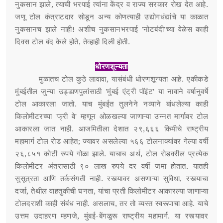
नुकसान झाले, त्याची भरपाई त्यांना केंद्र व राज्य सरकार रोख देत आहे.
जणू टोल कंत्राटदार सोडून अन्य कोणत्याही उद्योगधंद्यांचे या काळात
नुकसानच झाले नाही! अशीच नुकसानभरपाई 'नोटबंदी'च्या वेळेस काही
दिवस टोल बंद केले होते, तेव्हाही दिली होती.
धोरणशून्यता
मुळातच टोल कुठे लावावा, यासंबंधी धोरणशून्यता आहे. एकीकडे
मुंबईतील जुन्या उड्डाणपुलांसाठी 'मुंबई एंट्री पॉइंट' या नावाने वर्षानुवर्षे
टोल आकारला जातो. याच मुंबईत तुलनेने नव्याने बांधलेल्या काही
किलोमीटरच्या 'फ्री वे' म्हणून ओळखल्या जाणाऱ्या उन्नत मार्गावर टोल
आकारला जात नाही. आजमितीला देशात २९,६६६ किमीचे राष्ट्रीय
महामार्ग टोल रोड आहेत; ज्यावर असलेल्या ५६६ टोलनाक्यांवर गेल्या वर्षी
२६,८५१ कोटी रुपये गोळा झाले. याचाच अर्थ, टोल रोडवरील प्रत्येक
किलोमीटर अंतरासाठी ९० लाख रुपये दर वर्षी जमा होतात. यातही
सुसूत्रता आणि तर्कसंगती नाही. रस्त्यावर असणाऱ्या सुविधा, रस्त्याचा
दर्जा, तेथील वाहतुकीची घनता, यांचा प्रती किलोमीटर आकारल्या जाणाऱ्या
टोलदराशी काही संबंध नाही. असलाच, तर तो व्यस्त स्वरूपाचा आहे. याचे
उत्तम उदाहरण म्हणजे, मुंबई-बेंगळुरू राष्ट्रीय महामार्ग. या रस्त्यावर