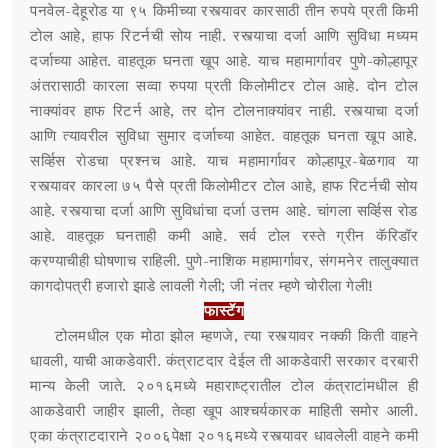
पनवेल-देहूरोड या ९५ किमीच्या रस्त्यावर कारसाठी तीन रुपये प्रती किमी
टोल आहे, हाफ रिटर्नची सोय नाही. रस्त्याचा दर्जा आणि सुविधा मध्यम
दर्जाच्या आहेत. वाहतूक घनता खूप आहे. याच महामार्गावर पुणे-कोल्हापूर
अंतरासाठी कारला सव्वा रुपया प्रती किलोमीटर टोल आहे. दोन टोल
नाक्यांवर हाफ रिटर्न आहे, तर दोन टोलनाक्यांवर नाही. रस्त्याचा दर्जा
आणि त्यावरील सुविधा सुमार दर्जाच्या आहेत. वाहतूक घनता खूप आहे.
सर्व्हिस रोडचा प्रश्नच आहे. याच महामार्गावर कोल्हापूर-बेळगाव या
रस्त्यावर कारला ७५ पैसे प्रती किलोमीटर टोल आहे, हाफ रिटर्नची सोय
आहे. रस्त्याचा दर्जा आणि सुविधांचा दर्जा उत्तम आहे. चांगला सर्व्हिस रोड
आहे. वाहतूक घनताही कमी आहे. सर्व टोल रस्ते ग्रीन कॅरिडॉर
करण्याचीही घोषणाच राहिली. पुणे-नाशिक महामार्गावर, संगमनेर तालुक्यात
कागदोपत्री हजारो झाडे लावली गेली; जी नंतर म्हणे चोरीला गेली!
फास्टॅग
टोलमधील एक मोठा झोल म्हणजे, त्या रस्त्यावर नक्की किती वाहने
धावली, याची आकडेवारी. कंत्राटदार देईल ती आकडेवारी सरकार दरबारी
मान्य केली जाते. २०१६मध्ये महाराष्ट्रातील टोल कंत्राटांमधील ही
आकडेवारी जाहीर झाली, तेव्हा खूप आश्चर्यकारक माहिती समोर आली.
एका कंत्राटदाराने २००६पेक्षा २०१६मध्ये रस्त्यावर धावलेली वाहने कमी