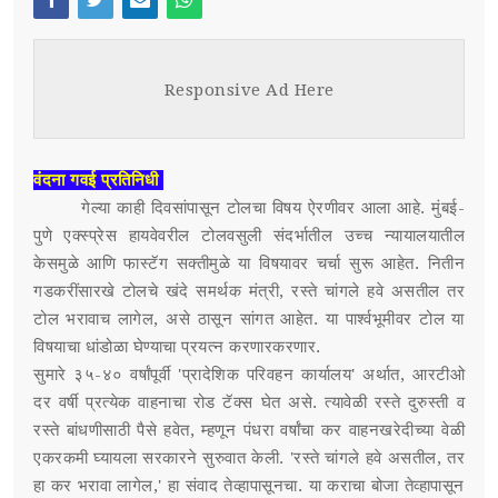
Face
Twi
Ema
Wh
स्पर्धा परीक्षा
boo
tter
il
atsa
Responsive Ad Here
POST WITH LEFT SIDEBAR
OUR REPORTERS
k
pp
POST WITHOUT SIDEBAR
संपर्क
वंदना गवई प्रतिनिधी
गेल्या काही दिवसांपासून टोलचा विषय ऐरणीवर आला आहे. मुंबई-
SUB MENU 3
पुणे एक्स्प्रेस हायवेवरील टोलवसुली संदर्भातील उच्च न्यायालयातील
केसमुळे आणि फास्टॅग सक्तीमुळे या विषयावर चर्चा सुरू आहेत. नितीन
PARENTAL MENU
SUB MENU 4
गडकरींसारखे टोलचे खंदे समर्थक मंत्री, रस्ते चांगले हवे असतील तर
टोल भरावाच लागेल, असे ठासून सांगत आहेत. या पार्श्वभूमीवर टोल या
PARENTAL MENU
विषयाचा धांडोळा घेण्याचा प्रयत्न करणारकरणार.
सुमारे ३५-४० वर्षांपूर्वी 'प्रादेशिक परिवहन कार्यालय' अर्थात, आरटीओ
PARENTAL MENU
दर वर्षी प्रत्येक वाहनाचा रोड टॅक्स घेत असे. त्यावेळी रस्ते दुरुस्ती व
रस्ते बांधणीसाठी पैसे हवेत, म्हणून पंधरा वर्षांचा कर वाहनखरेदीच्या वेळी
PARENTAL MENU
एकरकमी घ्यायला सरकारने सुरुवात केली. 'रस्ते चांगले हवे असतील, तर
हा कर भरावा लागेल,' हा संवाद तेव्हापासूनचा. या कराचा बोजा तेव्हापासून