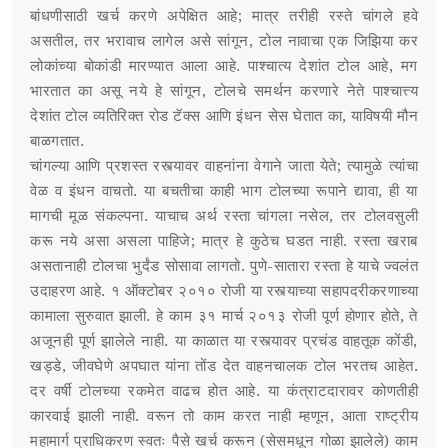
बांधणीसाठी खर्च करणे अपेक्षित आहे; मात्र तरीही रस्ते चांगले हवे
असतील, तर भरावाच लागेल असे सांगून, टोल नावाचा एक जिझिया कर
लोकांच्या बोकांडी मारण्यात आला आहे. पाश्चात्य देशांत टोल आहे, मग
भारतात का असू नये हे सांगून, टोलचे समर्थन करणारे नेते पाश्चात्त्य
देशांत टोल व्यतिरिक्त रोड टॅक्स आणि इंधन सेस घेतात का, याविषयी मौन
बाळगतात.
चांगल्या आणि प्रशस्त रस्त्यावर वाहनांना वेगाने जाता येते; त्यामुळे त्यांचा
वेळ व इंधन वाचतो. या बचतीचा काही भाग टोलच्या रूपाने द्यावा, ही या
मागची मूळ संकल्पना. याचाच अर्थ रस्ता चांगला नसेल, तर टोलवसुली
करू नये असा असला पाहिजे; मात्र हे कुठेच घडत नाही. रस्ता खराब
असतानाही टोलचा भुर्दंड सोसावा लागतो. पुणे-सातारा रस्ता हे याचे ज्वलंत
उदाहरण आहे. १ ऑक्टोबर २०१० रोजी या रस्त्याच्या सहापदरीकरणाच्या
कामाला सुरुवात झाली. हे काम ३१ मार्च २०१३ रोजी पूर्ण होणार होते, ते
अजूनही पूर्ण झालेले नाही. या काळात या रस्त्यावर प्रचंड वाहतूक कोंडी,
खड्डे, जीवघेणे अपघात यांना तोंड देत वाहनचालक टोल भरतच आहेत.
दर वर्षी टोलच्या रकमेत वाढच होत आहे. या कंत्राटदारावर कोणतीही
कारवाई झाली नाही. वरून तो काम करत नाही म्हणून, आता राष्ट्रीय
महामार्ग प्राधिकरण स्वतः पैसे खर्च करून (सेसमधून गोळा झालेले) काम