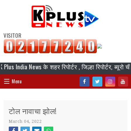
VISITOR
a News के शहर रिपोर्टर , जिल्हा रिपोर्टर, ब्यूरो चीफ, स्ट
Menu
Fac
Twi
Inst
You
HOME
ebo
tter
agr
tub
टोल नावाचा झोल!
ok
am
e
संपादकीय
March 04, 2022
जॉब/ नोकरी