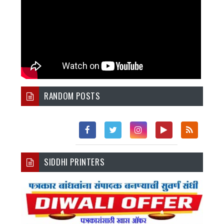
RANDOM POSTS
Fac
Twi
Inst
You
Rss
SIDDHI PRINTERS
Ebo
Tter
Agr
Tub
Ok
Am
E