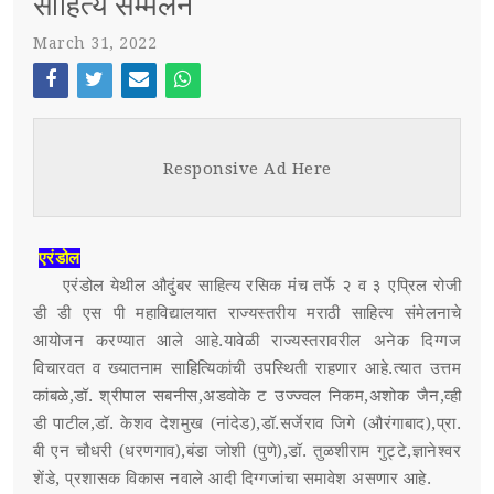
साहित्य सम्मेलन
March 31, 2022
स्पर्धा परीक्षा
POST WITH LEFT SIDEBAR
OUR REPORTERS
Face
Twi
Ema
Wh
boo
tter
il
atsa
POST WITHOUT SIDEBAR
संपर्क
Responsive Ad Here
k
pp
SUB MENU 3
एरंडोल
PARENTAL MENU
SUB MENU 4
एरंडोल येथील औदुंबर साहित्य रसिक मंच तर्फे २ व ३ एप्रिल रोजी
डी डी एस पी महाविद्यालयात राज्यस्तरीय मराठी साहित्य संमेलनाचे
PARENTAL MENU
आयोजन करण्यात आले आहे.यावेळी राज्यस्तरावरील अनेक दिग्गज
विचारवत व ख्यातनाम साहित्यिकांची उपस्थिती राहणार आहे.त्यात उत्तम
PARENTAL MENU
कांबळे,डॉ. श्रीपाल सबनीस,अडवोके ट उज्ज्वल निकम,अशोक जैन,व्ही
डी पाटील,डॉ. केशव देशमुख (नांदेड),डॉ.सर्जेराव जिगे (औरंगाबाद),प्रा.
PARENTAL MENU
बी एन चौधरी (धरणगाव),बंडा जोशी (पुणे),डॉ. तुळशीराम गुट्टे,ज्ञानेश्वर
शेंडे, प्रशासक विकास नवाले आदी दिग्गजांचा समावेश असणार आहे.