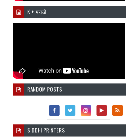
K + मराठी
RANDOM POSTS
Fac
Twi
Inst
You
Rss
SIDDHI PRINTERS
Ebo
Tter
Agr
Tub