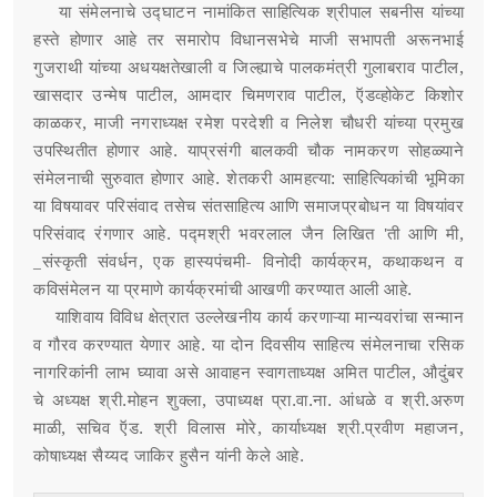
या संमेलनाचे उद्घाटन नामांकित साहित्यिक श्रीपाल सबनीस यांच्या
हस्ते होणार आहे तर समारोप विधानसभेचे माजी सभापती अरूनभाई
गुजराथी यांच्या अधयक्षतेखाली व जिल्ह्याचे पालकमंत्री गुलाबराव पाटील,
खासदार उन्मेष पाटील, आमदार चिमणराव पाटील, ऍडव्होकेट किशोर
काळकर, माजी नगराध्यक्ष रमेश परदेशी व निलेश चौधरी यांच्या प्रमुख
उपस्थितीत होणार आहे. याप्रसंगी बालकवी चौक नामकरण सोहळ्याने
संमेलनाची सुरुवात होणार आहे. शेतकरी आमहत्या: साहित्यिकांची भूमिका
या विषयावर परिसंवाद तसेच संतसाहित्य आणि समाजप्रबोधन या विषयांवर
परिसंवाद रंगणार आहे. पद्मश्री भवरलाल जैन लिखित 'ती आणि मी,
_संस्कृती संवर्धन, एक हास्यपंचमी- विनोदी कार्यक्रम, कथाकथन व
कविसंमेलन या प्रमाणे कार्यक्रमांची आखणी करण्यात आली आहे.
याशिवाय विविध क्षेत्रात उल्लेखनीय कार्य करणाऱ्या मान्यवरांचा सन्मान
व गौरव करण्यात येणार आहे. या दोन दिवसीय साहित्य संमेलनाचा रसिक
नागरिकांनी लाभ घ्यावा असे आवाहन स्वागताध्यक्ष अमित पाटील, औदुंबर
चे अध्यक्ष श्री.मोहन शुक्ला, उपाध्यक्ष प्रा.वा.ना. आंधळे व श्री.अरुण
माळी, सचिव ऍड. श्री विलास मोरे, कार्याध्यक्ष श्री.प्रवीण महाजन,
कोषाध्यक्ष सैय्यद जाकिर हुसैन यांनी केले आहे.