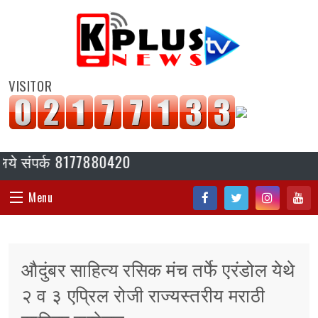
VISITOR
 संपर्क 8177880420
Menu
Fac
Twi
Inst
You
HOME
ebo
tter
agr
tub
औदुंबर साहित्य रसिक मंच तर्फे एरंडोल येथे
ok
am
e
संपादकीय
२ व ३ एप्रिल रोजी राज्यस्तरीय मराठी
जॉब/ नोकरी