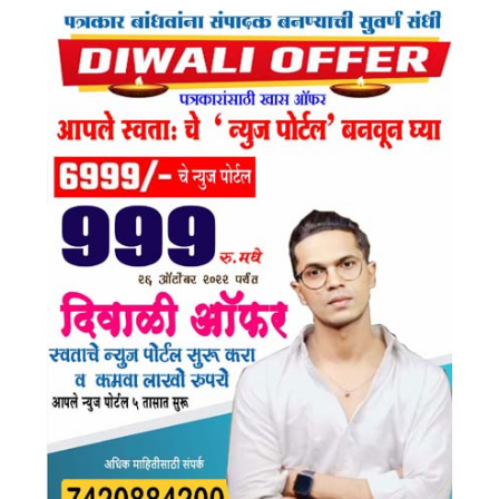
Ok
Am
E