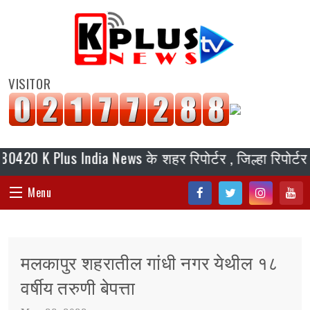
VISITOR
 Plus India News के शहर रिपोर्टर , जिल्हा रिपोर्टर, ब्यू
Menu
Fac
Twi
Inst
You
HOME
ebo
tter
agr
tub
मलकापुर शहरातील गांधी नगर येथील १८
ok
am
e
संपादकीय
वर्षीय तरुणी बेपत्ता
जॉब/ नोकरी