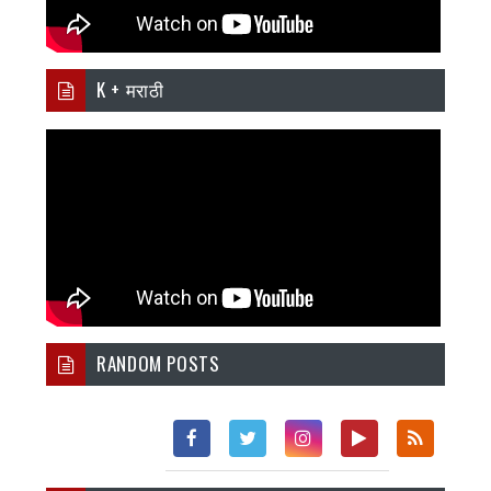
K + मराठी
RANDOM POSTS
Fac
Twi
Inst
You
Rss