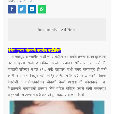
May 23, 2022
स्पर्धा परीक्षा
Face
Twi
Ema
Wh
POST WITH LEFT SIDEBAR
OUR REPORTERS
boo
tter
il
atsa
Responsive Ad Here
k
pp
POST WITHOUT SIDEBAR
संपर्क
SUB MENU 3
योगेश कुमार सोनवणे ग्रामीण प्रतिनिधी
मलकापुर शहरातील गांधी नगर येथील १८ वर्षीय तरुणी बेपत्ता झाल्याची
PARENTAL MENU
SUB MENU 4
घटना २२मे रोजी उघडकिस आली. याबाबत सविस्तर वृत्त असे कि
गायत्री रविन्द्र उगले (१८ वर्ष) राहणार गांधी नगर मलकापुर ही घरी
PARENTAL MENU
काही न सांगता निघुन गेली रात्रि उशिरा पर्यंत घरी न आल्याने तिच्या
मैत्रीणी व नातेवाईकांकडे चौकशी केली असता ती कोणाकडे न
PARENTAL MENU
मिळाल्याने याबाबतची तक्रार तिचे वडिल रविंद्र उगले यांनी मलकापूर
शहर पोलिस ठाण्यात हकिकत सांगुन तक्रार दाखल केली
PARENTAL MENU