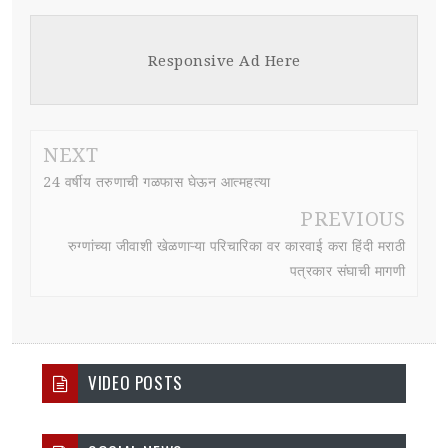
Responsive Ad Here
NEXT
24 वर्षीय तरुणाची गळफास घेऊन आत्महत्या
PREVIOUS
रुग्णांच्या जीवाशी खेळणाऱ्या परिचारिका वर कारवाई करा हिंदी मराठी
पत्रकार संघाची मागणी
VIDEO POSTS