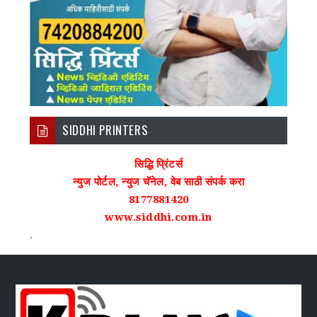
SIDDHI PRINTERS
सिद्धि प्रिंटर्स
न्युज पोर्टल, न्युज चॅनेल, वेब साठी संपर्क करा
8177881420
www.siddhi.com.in
.