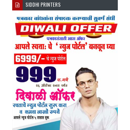
SIDDHI PRINTERS
Ebo
Tter
Agr
Tub
Ok
Am
E