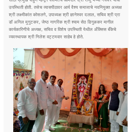
साठी प्रमुख पाहुणे म्हणून वसमतचे आमदार श्री राजु भैय्या नवघरे यांची
उपस्थिती होती. तसेच व्यासपीठावर आर्य वैश्य समाजाचे नवनियुक्त अध्यक्ष
श्री लक्ष्मीकांत कोसलगे, उपाध्यक्ष श्री ज्ञानेश्वर दलाल, सचिव श्री प्रा
डॉ अनिल मुगुटकर, जेष्ठ नागरिक श्री श्याम सेठ डिगुळकर मागील
कार्यकारिणीचे अध्यक्ष, सचिव व विशेष उपस्थिती येथील अँक्सिस बँकेचे
व्यवस्थापक श्री निलेश वट्टमवार साहेब हे होते.