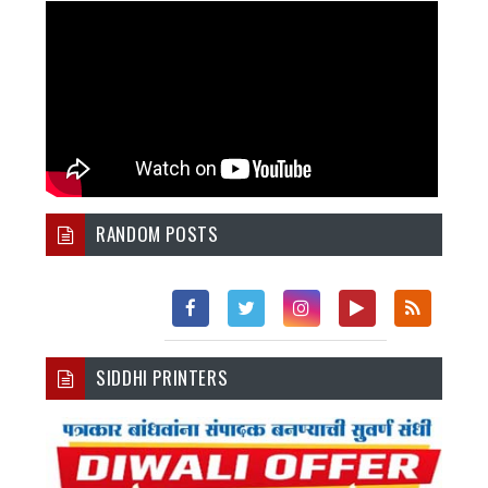
RANDOM POSTS
Fac
Twi
Inst
You
Rss
SIDDHI PRINTERS
Ebo
Tter
Agr
Tub
Ok
Am
E