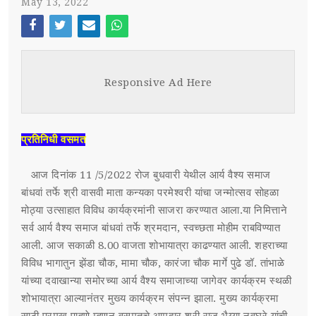
May 13, 2022
स्पर्धा परीक्षा
Face
Twi
Ema
Wh
POST WITH LEFT SIDEBAR
OUR REPORTERS
boo
tter
il
atsa
Responsive Ad Here
k
pp
POST WITHOUT SIDEBAR
संपर्क
SUB MENU 3
प्रतिनिधी वसमत
PARENTAL MENU
SUB MENU 4
आज दिनांक 11 /5/2022 रोज बुधवारी येथील आर्य वैश्य समाज
बांधवां तर्फे श्री वासवी माता कन्यका परमेश्वरी यांचा जन्मोत्सव सोहळा
PARENTAL MENU
मोठ्या उत्साहात विविध कार्यक्रमांनी साजरा करण्यात आला.
या निमित्ताने
सर्व आर्य वैश्य समाज बांधवां तर्फे श्रमदान, स्वच्छता मोहीम राबविण्यात
PARENTAL MENU
आली. आज सकाळी 8.00 वाजता शोभायात्रा काढण्यात आली. शहराच्या
विविध भागातुन झेंडा चौक, मामा चौक, कारंजा चौक मार्गे पुढे डॉ. तांभाळे
PARENTAL MENU
यांच्या दवाखान्या समोरच्या आर्य वैश्य समाजाच्या जागेवर कार्यक्रम स्थळी
शोभायात्रा आल्यानंतर मुख्य कार्यक्रम संपन्न झाला. मुख्य कार्यक्रमा