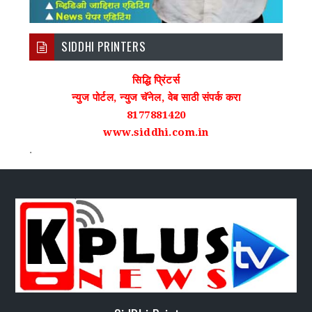
SIDDHI PRINTERS
सिद्धि प्रिंटर्स
न्युज पोर्टल, न्युज चॅनेल, वेब साठी संपर्क करा
8177881420
www.siddhi.com.in
.