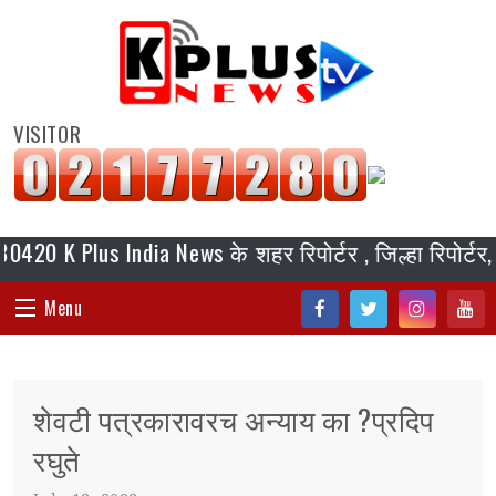
VISITOR
Plus India News के शहर रिपोर्टर , जिल्हा रिपोर्टर, ब्यूर
Menu
Fac
Twi
Inst
You
HOME
ebo
tter
agr
tub
शेवटी पत्रकारावरच अन्याय का ?प्रदिप
ok
am
e
संपादकीय
रघुते
जॉब/ नोकरी