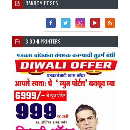
RANDOM POSTS
Fac
Twi
Inst
You
Rss
SIDDHI PRINTERS
Ebo
Tter
Agr
Tub
Ok
Am
E