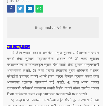
July 12, 2022
स्पर्धा परीक्षा
Face
Twi
Ema
Wh
POST WITH LEFT SIDEBAR
OUR REPORTERS
boo
tter
il
atsa
Responsive Ad Here
k
pp
POST WITHOUT SIDEBAR
संपर्क
SUB MENU 3
प्रदिप रघुते येनस
1) जेव्हा एखादा दबदबा असलेला माणूस तुमच्या अधिकाराचे उल्लंघन
PARENTAL MENU
SUB MENU 4
करतो तेव्हा तुम्हाला पत्रकाराचीच आठवण येते 2) जेव्हा तुम्हाला
प्रशासनाच्या कर्मचाऱ्यांकडून त्रास दिला जातो, तेव्हा तुम्हाला पत्रकाराची
PARENTAL MENU
आवश्यकता असते. 3) जेव्हा एखादा लेखापाल मुख्य अधिकारी व इतर
कोणतीही उच्चपद व्यक्ती आपले हक्क काढून घेण्याचे प्रयत्न करतो तेव्हा
PARENTAL MENU
आपल्याला पत्रकार शोधण्याची घाई असते. 4) जेव्हा आपण एखादा
राजकारणी अधिकारी ख्यातनाम व्यक्ती पिडीत व्यक्ती यांच्या समवेत एखादा
PARENTAL MENU
विशेष कार्यक्रम करतो तेव्हा आपल्याला पत्रकाराची गरज भासते.
5) जेव्हा आपण समाजात असलेल्या वाईट गोष्टी दुर करण्यासाठी लढा