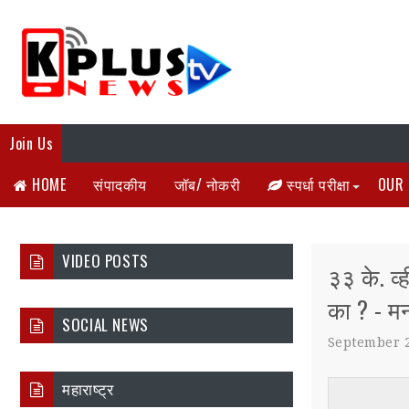
Join Us
HOME
संपादकीय
जॉब/ नोकरी
स्पर्धा परीक्षा
OUR 
VIDEO POSTS
३३ के. व्
का ? - 
SOCIAL NEWS
September 2
महाराष्ट्र