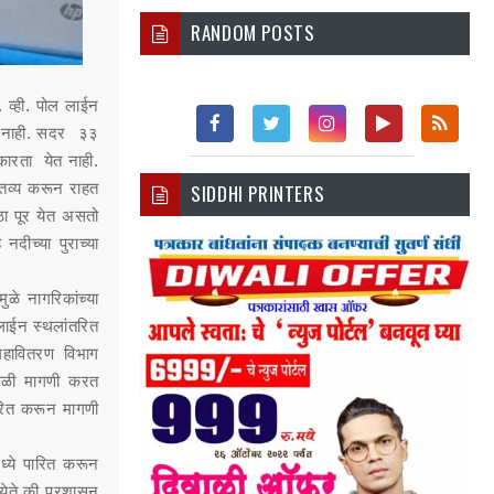
RANDOM POSTS
. व्ही. पोल लाईन
ेत नाही. सदर ३३
Fac
Twi
Inst
You
Rss
ाकारता येत नाही.
्तव्य करून राहत
SIDDHI PRINTERS
Ebo
Tter
Agr
Tub
ोठा पूर येत असतो
Ok
Am
E
नदीच्या पुराच्या
ळे नागरिकांच्या
लाईन स्थलांतरित
महावितरण विभाग
ोवेळी मागणी करत
रित करून मागणी
्ये पारित करून
येते की प्रशासन