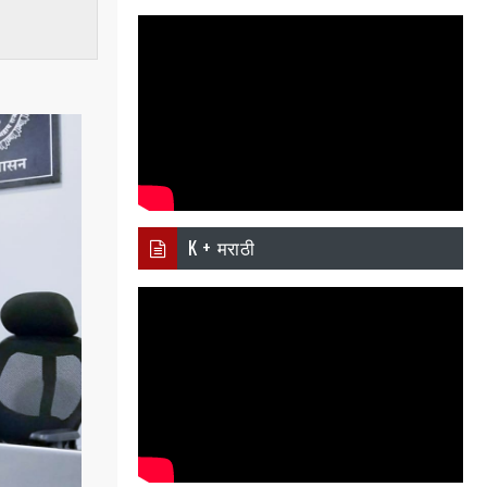
pp
K + मराठी