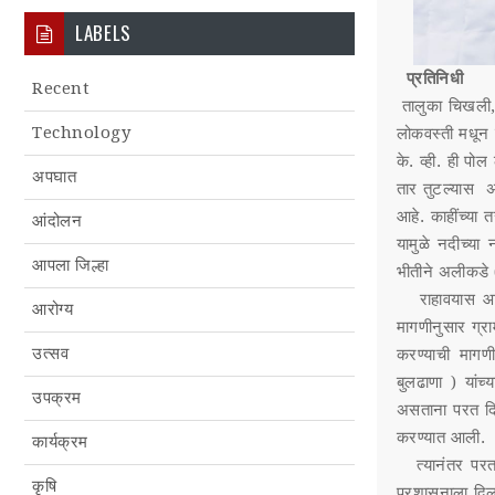
LABELS
प्रतिनिधी
Recent
तालुका चिखली, ज
Technology
लोकवस्ती मधून 
के. व्ही. ही पो
अपघात
तार तुटल्यास अ
आहे. काहींच्या 
आंदोलन
यामुळे नदीच्या 
आपला जिल्हा
भीतीने अलीकडे 
राहावयास आले आ
आरोग्य
मागणीनुसार ग्र
उत्सव
करण्याची मागण
बुलढाणा ) यांच
उपक्रम
असताना परत दि
करण्यात आली.
कार्यक्रम
त्यानंतर परत 
कृषि
प्रशासनाला दिल