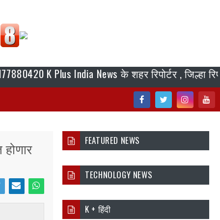
0 K Plus India News के शहर रिपोर्टर , जिल्हा रिपोर्टर, ब्
Fac
Twi
Inst
You
ebo
tter
agr
tub
FEATURED NEWS
त होणार
ok
am
e
TECHNOLOGY NEWS
i
Ema
Wh
K + हिंदी
er
il
atsa