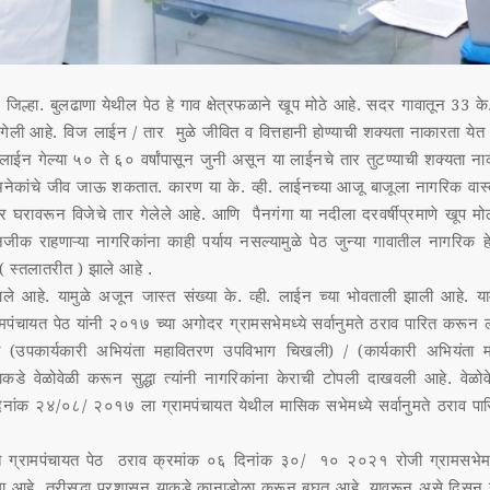
िल्हा. बुलढाणा येथील पेठ हे गाव क्षेत्रफळाने खूप मोठे आहे. सदर गावातून 33 के
गेली आहे. विज लाईन / तार मुळे जीवित व वित्तहानी होण्याची शक्यता नाकारता य
ल लाईन गेल्या ५० ते ६० वर्षांपासून जुनी असून या लाईनचे तार तुटण्याची शक्यता न
नेकांचे जीव जाऊ शकतात. कारण या के. व्ही. लाईनच्या आजू बाजूला नागरिक वास
तर घरावरून विजेचे तार गेलेले आहे. आणि पैनगंगा या नदीला दरवर्षीप्रमाणे खूप म
नजीक राहणाऱ्या नागरिकांना काही पर्याय नसल्यामुळे पेठ जुन्या गावातील नागरिक हे 
( स्तलातरीत ) झाले आहे .
हे. यामुळे अजून जास्त संख्या के. व्ही. लाईन च्या भोवताली झाली आहे. यामु
ामपंचायत पेठ यांनी २०१७ च्या अगोदर ग्रामसभेमध्ये सर्वानुमते ठराव पारित करून 
ी (उपकार्यकारी अभियंता महावितरण उपविभाग चिखली) / (कार्यकारी अभियंता 
्याकडे वेळोवेळी करून सुद्धा त्यांनी नागरिकांना केराची टोपली दाखवली आहे. वेळ
नांक २४/०८/ २०१७ ला ग्रामपंचायत येथील मासिक सभेमध्ये सर्वानुमते ठराव पा
ग्रामपंचायत पेठ ठराव क्रमांक ०६ दिनांक ३०/ १० २०२१ रोजी ग्रामसभेमध
ा आहे. तरीसुद्धा प्रशासन याकडे कानाडोळा करून बघत आहे. यावरून असे दिसून 