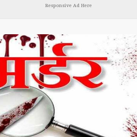
boo
tt
Responsive Ad Here
k