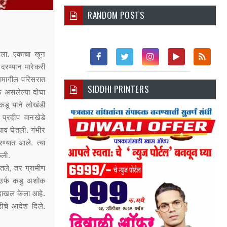
RANDOM POSTS
आला. एकाचा खून
दरम्यान मारेकरी
Fac
Twi
Inst
You
Rss
्यामागील परिसरात
SIDDHI PRINTERS
Ebo
Tter
Agr
Tub
 असलेल्या दोघा
 कडू याने लोखंडी
Ok
Am
E
 प्रदीप वानखेडे
धाव घेतली. गंभीर
्यात आले. त्या
ेली.
तले, तर ग्रामीण
ा उर्फ कडु अशोक
 दाखल केला आहे.
ीचे आदेश दिले.