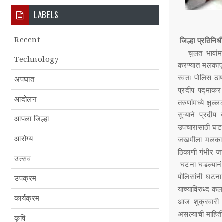
LABELS
Recent
जिल्हा प्रतिनिध
चुलत भावांमध्
Technology
करण्यात मलकापू
स्वतः पोलिस ठाण
अपघात
प्रदीप पद्माक
आंदोलन
तरुणांमध्ये क्ष
सुऱ्याने प्रदी
आपला जिल्हा
उपचारासाठी घटना
आरोग्य
जखमीला मलकापू
ठिकाणी गंभीर जख
उत्सव
घटना घडल्यानंत
पोलिसांनी घटना
उपक्रम
याच्याविरुध्द 
कार्यक्रम
आज शुक्रवारी 
असल्याची माहित
कृषि