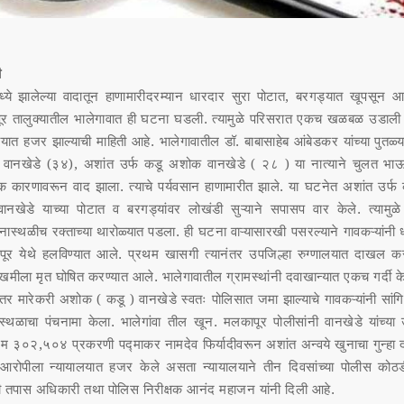
ी
ये झालेल्या वादातून हाणामारीदरम्यान धारदार सुरा पोटात, बरगड्यात खूपसून 
र तालुक्यातील भालेगावात ही घटना घडली. त्यामुळे परिसरात एकच खळबळ उडाली 
्यात हजर झाल्याची माहिती आहे. भालेगावातील डॉ. बाबासाहेब आंबेडकर यांच्या पुतळ
र वानखेडे (३४), अशांत उर्फ कडू अशोक वानखेडे ( २८ ) या नात्याने चुलत भाऊ
ुल्लक कारणावरून वाद झाला. त्याचे पर्यवसान हाणामारीत झाले. या घटनेत अशांत उर्फ
प वानखेडे याच्या पोटात व बरगड्यांवर लोखंडी सुऱ्याने सपासप वार केले. त्यामुळे
स्थळीच रक्ताच्या थारोळ्यात पडला. ही घटना वाऱ्यासारखी पसरल्याने गावकऱ्यांनी 
र येथे हलविण्यात आले. प्रथम खासगी त्यानंतर उपजिल्हा रुग्णालयात दाखल करण
मीला मृत घोषित करण्यात आले. भालेगावातील ग्रामस्थांनी दवाखान्यात एकच गर्दी क
र मारेकरी अशोक ( कडू ) वानखेडे स्वतः पोलिसात जमा झाल्याचे गावकऱ्यांनी सांगि
स्थळाचा पंचनामा केला. भालेगांवा तील खून. मलकापूर पोलीसांनी वानखेडे यांच्य
कलम ३०२,५०४ प्रकरणी पद्माकर नामदेव फिर्यादीवरून अशांत अन्वये खुनाचा गुन्हा
आरोपीला न्यायालयात हजर केले असता न्यायालयाने तीन दिवसांच्या पोलीस कोठड
ी तपास अधिकारी तथा पोलिस निरीक्षक आनंद महाजन यांनी दिली आहे.