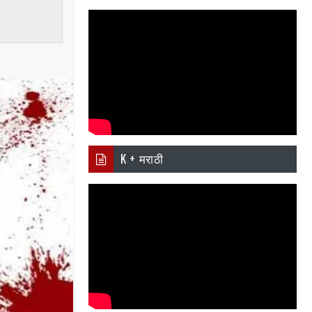
er
il
atsa
pp
K + मराठी