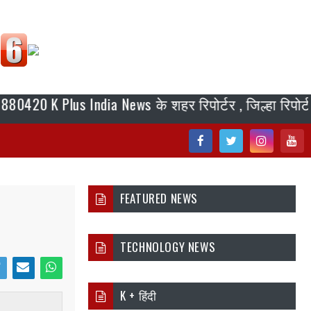
Plus India News के शहर रिपोर्टर , जिल्हा रिपोर्टर, ब्यूर
Fac
Twi
Inst
You
ebo
tter
agr
tub
FEATURED NEWS
ok
am
e
TECHNOLOGY NEWS
i
Ema
Wh
K + हिंदी