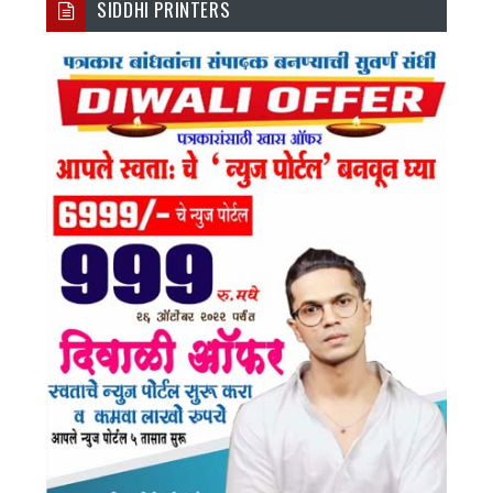
SIDDHI PRINTERS
Ebo
Tter
Agr
Tub
Ok
Am
E