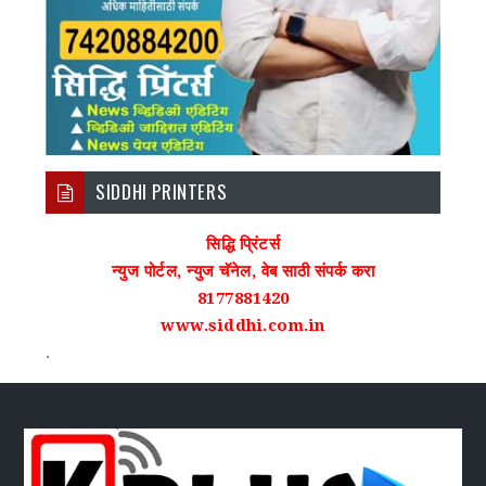
SIDDHI PRINTERS
सिद्धि प्रिंटर्स
न्युज पोर्टल, न्युज चॅनेल, वेब साठी संपर्क करा
8177881420
www.siddhi.com.in
.