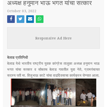
अध्यक्ष हनुमान भाऊ भगत यांचा सत्कार
स्पर्धा परीक्षा
October 03, 2022
POST WITH LEFT SIDEBAR
OUR REPORTERS
Face
Twi
Ema
Wh
POST WITHOUT SIDEBAR
boo
tter
il
atsa
संपर्क
Responsive Ad Here
k
pp
SUB MENU 3
बेलाड प्रतिनिधी
PARENTAL MENU
SUB MENU 4
बेलाड येथे भारतीय राष्ट्रीय युवक कांग्रेस तालुका अध्यक्ष हनुमान भाऊ
भगत यांचा सत्कार व सोबतच बेलाड गावतील युवा नेते, ग्रामपंचायत
PARENTAL MENU
सदस्य पती मा. विजुभाऊ काटे यांचा वाढदिवसाचा कार्यक्रम घेण्यात आला.
PARENTAL MENU
PARENTAL MENU