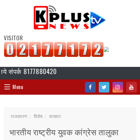
VISITOR
ंपर्क 8177880420
Menu
Fac
Twi
Inst
You
HOME
ebo
tter
agr
tub
राजकारण
विशेष
सत्कार
ok
am
e
संपादकीय
भारतीय राष्ट्रीय युवक कांग्रेस तालुका
जॉब/ नोकरी