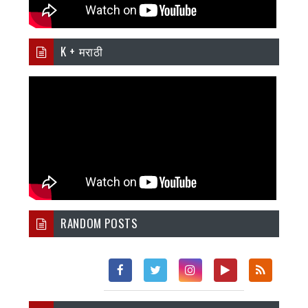
K + मराठी
RANDOM POSTS
Fac
Twi
Inst
You
Rss