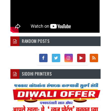
RANDOM POSTS
Fac
Twi
Inst
You
Rss
SIDDHI PRINTERS
Ebo
Tter
Agr
Tub
Ok
Am
E