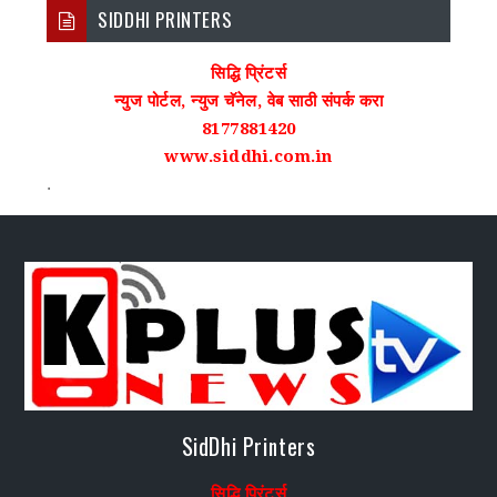
SIDDHI PRINTERS
सिद्धि प्रिंटर्स
न्युज पोर्टल, न्युज चॅनेल, वेब साठी संपर्क करा
8177881420
www.siddhi.com.in
.
SidDhi Printers
सिद्धि प्रिंटर्स