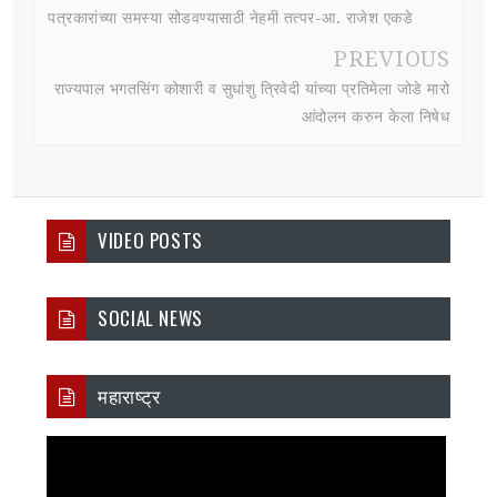
पत्रकारांच्या समस्या सोडवण्यासाठी नेहमी तत्पर-आ. राजेश एकडे
PREVIOUS
राज्यपाल भगतसिंग कोशारी व सुधांशु त्रिवेदी यांच्या प्रतिमेला जोडे मारो
आंदोलन करुन केला निषेध
VIDEO POSTS
SOCIAL NEWS
महाराष्ट्र