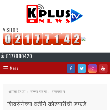
VISITOR
8177880420
Menu
Fac
Twi
Inst
You
HOME
ebo
tter
agr
tub
आपला जिल्हा
ताज्या घटना
राजकारण
ok
am
e
संपादकीय
शिवसेनेच्या वतीने कोश्यारीची डफडे
जॉब/ नोकरी