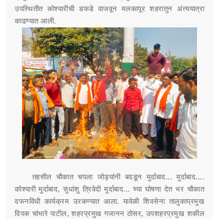
उपस्थितीत कोश्यारीची डफडे वाजवून मलकापूर शहरातुन अंत्ययात्रा
काढण्यात आली.
तहसील चौकात चपला जोड्यांनी बदडून मुर्दाबाद... मुर्दाबाद....
कोश्यारी मुर्दाबाद, सुधांशु त्रिवेदी मुर्दाबाद... च्या घोषणा देत भर चौकात
दफनविधी कार्यक्रम उरकण्यात आला. यावेळी शिवसेना तालुकाप्रमुख
दिपक चांभारे पाटील, शहरप्रमुख गजानन ठोसर, उपशहरप्रमुख शकील