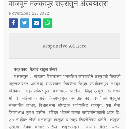
वाजवून मलकापूर शहरातुन अंत्ययात्रा
स्पर्धा परीक्षा
November 22, 2022
POST WITH LEFT SIDEBAR
OUR REPORTERS
Face
Twi
Ema
Wh
POST WITHOUT SIDEBAR
boo
tter
il
atsa
संपर्क
Responsive Ad Here
k
pp
SUB MENU 3
पत्रकार बेलाड राहुल संबारे
PARENTAL MENU
SUB MENU 4
मलकापुर :- सडक्या विचाराच्या भगतसिंग कोश्यारीने छत्रपती शिवाजी
महाराजांबद्दल अपशब्द वापरल्याने शिवसेना जिल्हा संपर्कप्रमुख नरेंद्र
PARENTAL MENU
खेडेकर, सहसंपर्कप्रमुख दत्ताभाऊ पाटील, जिल्हाप्रमुख वसंतराव
भोजने, महिला आघाडी जिल्हाप्रमुख चंदाताई बढे, उपजिल्हा प्रमुख
PARENTAL MENU
संजयसिंह जाधव, विधानसभा संघटक राजेशसिंह राजपूत, युवा सेना
जिल्हाध्यक्ष शुभम पाटील, रविंद्र भोजने यांच्या मार्गदर्शनाखाली आज दि.
PARENTAL MENU
२१ नोव्हेंबर रोजी मलकापुर तालुका व शहर शिवसेनेच्या वतीने तालुका
प्रमुख दिपक चांभारे पाटील, शहरप्रमुख गजानन ठोसर, यांच्या