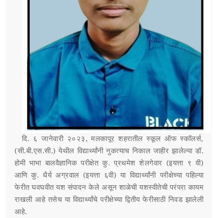
दि. ६ जानेवारी २०२३, मलकापूर शहरातील स्कूल ऑफ स्कॉलर्स,
(सी.बी.एस.सी.) येथील विद्यार्थ्यांनी नुकत्याच निकाल जाहीर झालेल्या डॉ.
होमी भाभा बालवैज्ञानिक परीक्षेत कु. प्रथमेश शेलगेवार (इयत्ता ९ वी)
आणि कु. धैर्य अग्रवाल (इयत्ता ६वी) या विद्यार्थ्यांनी परीक्षेच्या पहिल्या
फेरीत घवघवीत यश संपादन केले असून शाळेची यशस्वीतेची परंपरा कायम
राखली आहे तसेच या विद्यार्थ्यांचे परीक्षेच्या द्वितीय फेरीसाठी निवड झालेली
आहे.