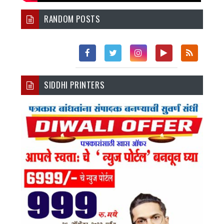
RANDOM POSTS
Fac
Twi
Inst
You
Rss
SIDDHI PRINTERS
Ebo
Tter
Agr
Tub
Ok
Am
E