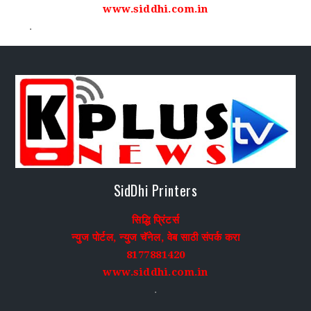
www.siddhi.com.in
.
SidDhi Printers
सिद्धि प्रिंटर्स
न्युज पोर्टल, न्युज चॅनेल, वेब साठी संपर्क करा
8177881420
www.siddhi.com.in
.