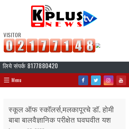
VISITOR
 संपर्क 8177880420
Menu
Fac
Twi
Inst
You
HOME
ebo
tter
agr
tub
स्कूल ऑफ स्कॉलर्स,मलकापूरचे डॉ. होमी
ok
am
e
संपादकीय
बाबा बालवैज्ञानिक परीक्षेत घवघवीत यश
जॉब/ नोकरी