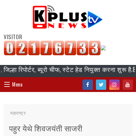
VISITOR
 रिपोर्टर, ब्यूरो चीफ, स्टेट हेड नियुक्त करना शुरू है.817
Menu
Fac
Twi
Inst
You
HOME
ebo
tter
agr
tub
महाराष्ट्र
ok
am
e
संपादकीय
पहुर येथे शिवजयंती साजरी
जॉब/ नोकरी