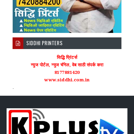
SIDDHI PRINTERS
सिद्धि प्रिंटर्स
न्युज पोर्टल, न्युज चॅनेल, वेब साठी संपर्क करा
8177881420
www.siddhi.com.in
.