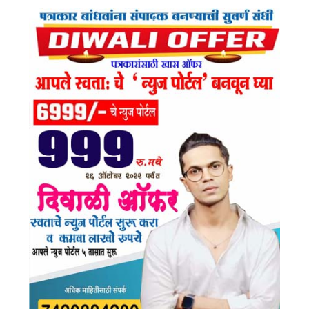
Ok
Am
E