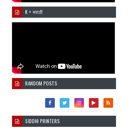
K + मराठी
RANDOM POSTS
Fac
Twi
Inst
You
Rss
SIDDHI PRINTERS
Ebo
Tter
Agr
Tub