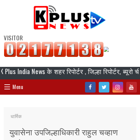
VISITOR
ndia News के शहर रिपोर्टर , जिल्हा रिपोर्टर, ब्यूरो चीफ, 
Menu
Fac
Twi
Inst
You
HOME
ebo
tter
agr
tub
धार्मिक
ok
am
e
संपादकीय
युवासेना उपजिल्हाधिकारी राहुल चव्हाण
जॉब/ नोकरी