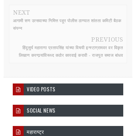
NEXT
आगामी सण उत्सवाच्या निमित्त पहूर पोलीस ठाण्यात शांतता कमिटी बैठक
संपन्न
PREVIOUS
हिंदूसुर्य महाराणा प्रतापसिंह यांच्या विषयी इन्स्टाग्रामवर वर विकृत
लिखाण करणार्‍यांविरूध्द कठोर कारवाई करावी - राजपूत समाज बांधव
VIDEO POSTS
SOCIAL NEWS
महाराष्ट्र