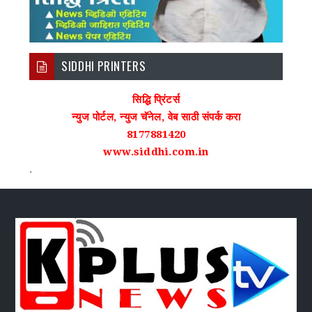
SIDDHI PRINTERS
सिद्धि प्रिंटर्स
न्युज पोर्टल, न्युज चॅनेल, वेब साठी संपर्क करा
8177881420
www.siddhi.com.in
.