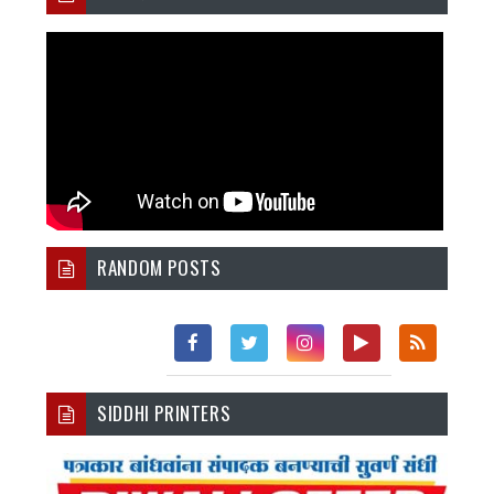
RANDOM POSTS
Fac
Twi
Inst
You
Rss
SIDDHI PRINTERS
Ebo
Tter
Agr
Tub
Ok
Am
E