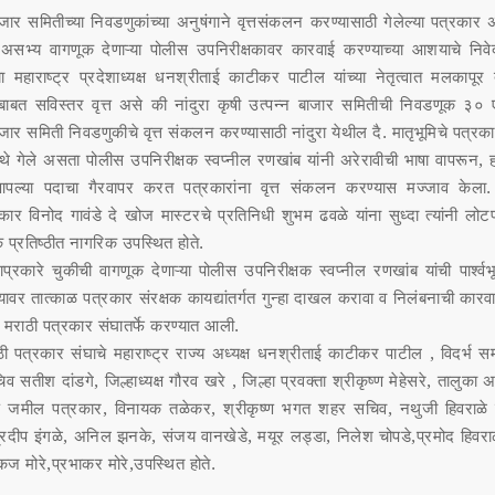
जार समितीच्या निवडणुकांच्या अनुषंगाने वृत्तसंकलन करण्यासाठी गेलेल्या पत्रकार
सभ्य वागणूक देणाऱ्या पोलीस उपनिरीक्षकावर कारवाई करण्याच्या आशयाचे निवे
या महाराष्ट्र प्रदेशाध्यक्ष धनश्रीताई काटीकर पाटील यांच्या नेतृत्वात मलकापूर
ाबाबत सविस्तर वृत्त असे की नांदुरा कृषी उत्पन्न बाजार समितीची निवडणूक ३० 
जार समिती निवडणुकीचे वृत्त संकलन करण्यासाठी नांदुरा येथील दै. मातृभूमिचे पत्
े गेले असता पोलीस उपनिरीक्षक स्वप्नील रणखांब यांनी अरेरावीची भाषा वापरून, ह
्या पदाचा गैरवापर करत पत्रकारांना वृत्त संकलन करण्यास मज्जाव केला. त्
रकार विनोद गावंडे दे खोज मास्टरचे प्रतिनिधी शुभम ढवळे यांना सुध्दा त्यांनी लोट
 प्रतिष्ठीत नागरिक उपस्थित होते.
प्रकारे चुकीची वागणूक देणाऱ्या पोलीस उपनिरीक्षक स्वप्नील रणखांब यांची पार्श्वभू
ांच्यावर तात्काळ पत्रकार संरक्षक कायद्यांतर्गत गुन्हा दाखल करावा व निलंबनाची कारव
 मराठी पत्रकार संघातर्फे करण्यात आली.
ाठी पत्रकार संघाचे महाराष्ट्र राज्य अध्यक्ष धनश्रीताई काटीकर पाटील , विदर्भ स
िव सतीश दांडगे, जिल्हाध्यक्ष गौरव खरे , जिल्हा प्रवक्ता श्रीकृष्ण मेहेसरे, तालुका अ
क्ष जमील पत्रकार, विनायक तळेकर, श्रीकृष्ण भगत शहर सचिव, नथुजी हिवराळे 
त,प्रदीप इंगळे, अनिल झनके, संजय वानखेडे, मयूर लड्डा, निलेश चोपडे,प्रमोद हिवरा
कज मोरे,प्रभाकर मोरे,उपस्थित होते.