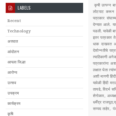
कृषी उत्पन्न बा
LABELS
लोटपाट करून अ
पत्रकार संघाच्
Recent
देण्यात आले. य
पडली. यावेळी बा
Technology
इतर पत्रकार तेथ
अपघात
धाक दाखवत आपल
देशोन्नतीचे पत्
आंदोलन
त्याठिकाणी अनेक
आपला जिल्हा
पत्रकारांना अशा
लक्षात घेता त्य
आरोग्य
अशी मागणी हिंदी
यावेळी हिंदी मर
उत्सव
तायडे, विदर्भ सच
उपक्रम
शेगोकार, अध्य
धर्मेंद्र राजपू
कार्यक्रम
सय्यद ताहेर, पं
कृषि