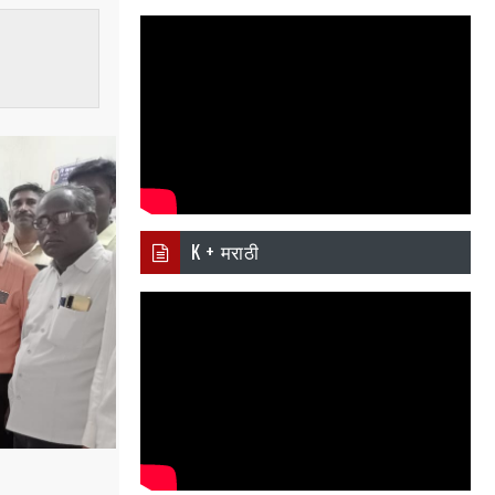
i
Ema
Wh
er
il
atsa
pp
K + मराठी