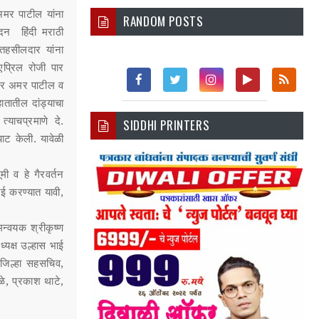
 अमर पाटील यांना
RANDOM POSTS
दन हिंदी मराठी
 तहसीलदार यांना
एप्रिल रोजी पार
रकार अमर पाटील व
ातातील दांड्याचा
Fac
Twi
Inst
You
Rss
याचप्रमाणे दे.
SIDDHI PRINTERS
Ebo
Tter
Agr
Tub
पाट केली. यावेळी
Ok
Am
E
मी व हे गैरवर्तन
ाई करण्यात यावी,
मन्वयक श्रीकृष्ण
ध्यक्ष उल्हास भाई
जिल्हा सहसचिव,
ळे, प्रकाश थाटे,