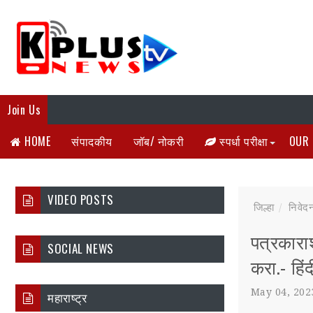
Join Us
HOME
संपादकीय
जॉब/ नोकरी
स्पर्धा परीक्षा
OUR 
VIDEO POSTS
जिल्हा
निवेद
पत्रकारा
SOCIAL NEWS
करा.- हिं
May 04, 202
महाराष्ट्र