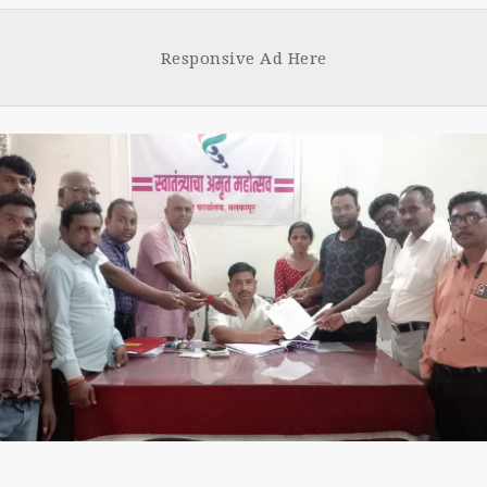
Face
Tw
boo
tt
Responsive Ad Here
k