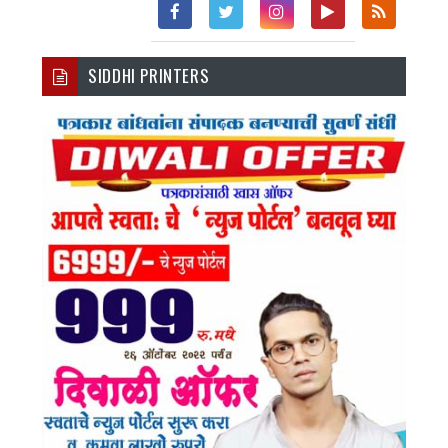
Fac
Twi
Inst
You
Rss
SIDDHI PRINTERS
Ebo
Tter
Agr
Tub
Ok
Am
E