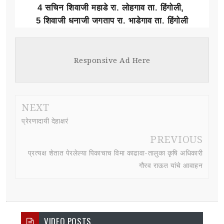
4 सचिन शिवाजी महाडे रा. लोहगाव ता. हिंगोली,
5 शिवाजी धनाजी जगताप रा. भाडेगाव ता. हिंगोली
Responsive Ad Here
NEXT
प्रेरणादायी देहाक्षरं
PREVIOUS
प्रत्यक्ष शेतात पेरलेल्या पिकाचाच विमा काढावा-तालुका कृषि अधिकारी
गौरव राऊत यांचे आवाहन
VIDEO POSTS