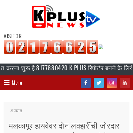
VISITOR
करना शुरू है.8177880420 K PLUS रिपोर्टर बनने के लिये संपर
Menu
Fac
Twi
Inst
You
HOME
ebo
tter
agr
tub
अपघात
ok
am
e
संपादकीय
मलकापूर हायवेवर दोन लक्झरींची जोरदार
जॉब/ नोकरी