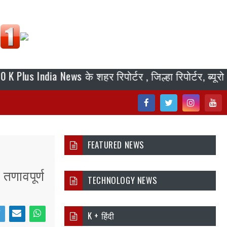
ndia News के शहर रिपोर्टर , जिल्हा रिपोर्टर, ब्यूरो चीफ,
Fac
Twi
Inst
You
ebo
tter
agr
tub
FEATURED NEWS
ok
am
e
तणावपूर्ण
TECHNOLOGY NEWS
K + हिंदी