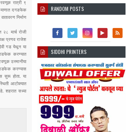
िरवणूक रात्री ९
RANDOM POSTS
प्रमाणात दगडफेक
 वातावरण निर्माण
त २८ मार्च रोजी
क्ष प्रणव राजेश
Fac
Twi
Inst
You
Rss
ेवी गड येथून या
SIDDHI PRINTERS
Ebo
Tter
Agr
Tub
दगडफेक करण्यात
रवणूक उस्मानीया
Ok
Am
E
 दगडफेक करण्यास
स सुरू होता. या
स्थिती आटोक्यात
हे. शहरात सध्या