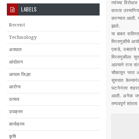
त्यांच्या विरो
LABELS
वाजता उस्मानिय
करण्यात आली. या
Recent
झाले.
या बाबत सविस्त
Technology
मिरवणुकीचे आयो
एकडे, उबाठाचे 
अपघात
मिरवणुकीला सु
आंदोलन
आल्याने राज सं
चौकातून जात अस
आपला जिल्हा
सुरुवात केल्या
आरोग्य
घटनेनंतर शहरात
आली. अनेक जण द
उत्सव
तणावपूर्ण शांतत
उपक्रम
कार्यक्रम
कृषि