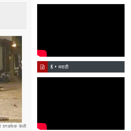
i
Ema
Wh
er
il
atsa
pp
K + मराठी
ंनी दगडफेक केली