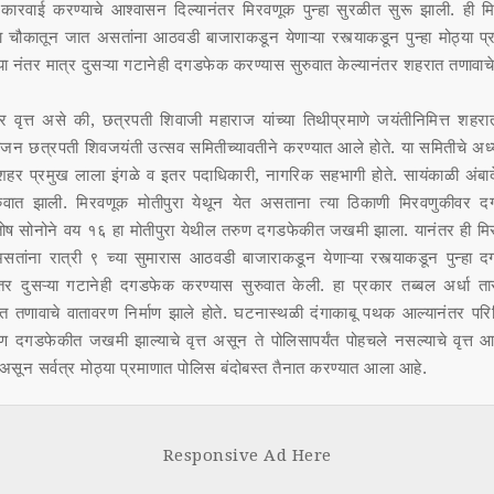
धात कारवाई करण्याचे आश्वासन दिल्यानंतर मिरवणूक पुन्हा सुरळीत सुरू झाली. ही म
ा चौकातून जात असतांना आठवडी बाजाराकडून येणाऱ्या रस्त्याकडून पुन्हा मोठ्या 
 नंतर मात्र दुसऱ्या गटानेही दगडफेक करण्यास सुरुवात केल्यानंतर शहरात तणावाचे
र वृत्त असे की, छत्रपती शिवाजी महाराज यांच्या तिथीप्रमाणे जयंतीनिमित्त शहरा
जन छत्रपती शिवजयंती उत्सव समितीच्यावतीने करण्यात आले होते. या समितीचे अध्य
शहर प्रमुख लाला इंगळे व इतर पदाधिकारी, नागरिक सहभागी होते. सायंकाळी अंबाद
रुवात झाली. मिरवणूक मोतीपुरा येथून येत असताना त्या ठिकाणी मिरवणुकीवर 
तोष सोनोने वय १६ हा मोतीपुरा येथील तरुण दगडफेकीत जखमी झाला. यानंतर ही मि
तांना रात्री ९ च्या सुमारास आठवडी बाजाराकडून येणाऱ्या रस्त्याकडून पुन्हा
नंतर दुसऱ्या गटानेही दगडफेक करण्यास सुरुवात केली. हा प्रकार तब्बल अर्धा ता
 तणावाचे वातावरण निर्माण झाले होते. घटनास्थळी दंगाकाबू पथक आल्यानंतर परि
गडफेकीत जखमी झाल्याचे वृत्त असून ते पोलिसापर्यंत पोहचले नसल्याचे वृत्त आ
ा असून सर्वत्र मोठ्या प्रमाणात पोलिस बंदोबस्त तैनात करण्यात आला आहे.
Responsive Ad Here