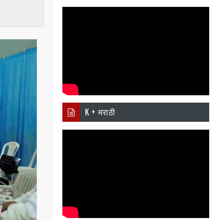
pp
K + मराठी