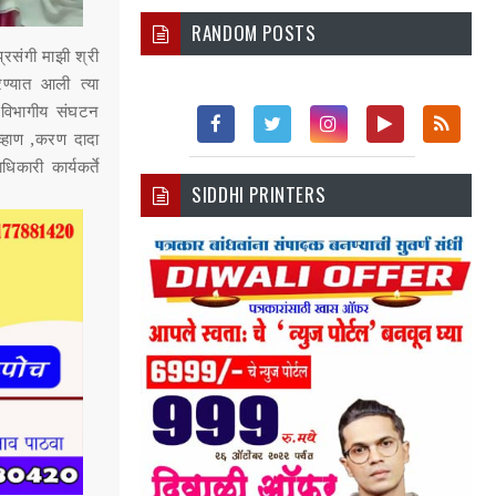
RANDOM POSTS
रसंगी माझी श्री
रण्यात आली त्या
 विभागीय संघटन
्हाण ,करण दादा
Fac
Twi
Inst
You
Rss
िकारी कार्यकर्ते
SIDDHI PRINTERS
Ebo
Tter
Agr
Tub
Ok
Am
E