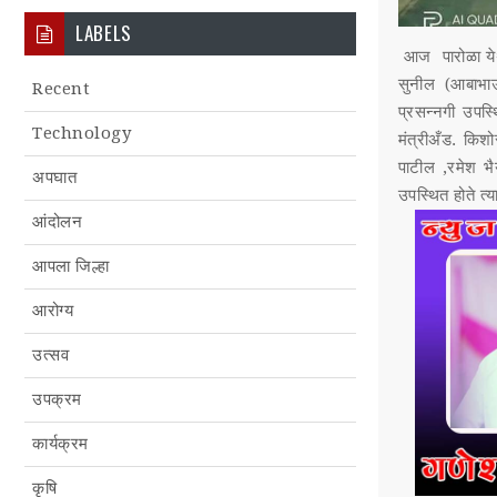
LABELS
आज पारोळा येथे
सुनील (आबाभाऊ)
Recent
प्रसन्नगी उपस
Technology
मंत्रीअँड. कि
पाटील ,रमेश भैय
अपघात
उपस्थित होते त्या
आंदोलन
आपला जिल्हा
आरोग्य
उत्सव
उपक्रम
कार्यक्रम
कृषि