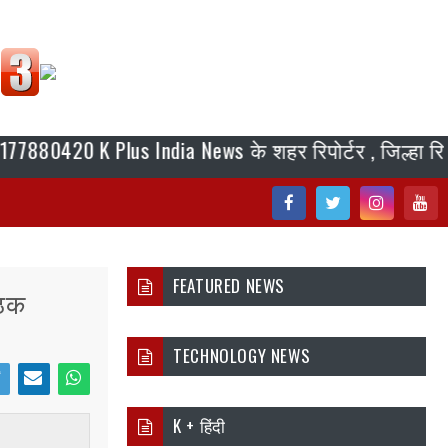
0 K Plus India News के शहर रिपोर्टर , जिल्हा रिपोर्टर, ब्
Fac
Twi
Inst
You
ebo
tter
agr
tub
FEATURED NEWS
ैठक
ok
am
e
TECHNOLOGY NEWS
i
Ema
Wh
K + हिंदी
er
il
atsa