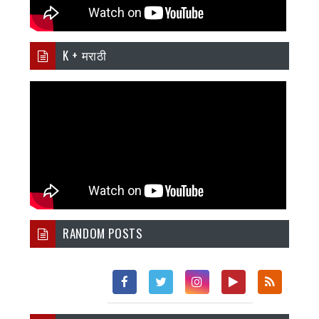
K + मराठी
RANDOM POSTS
Fac
Twi
Inst
You
Rss