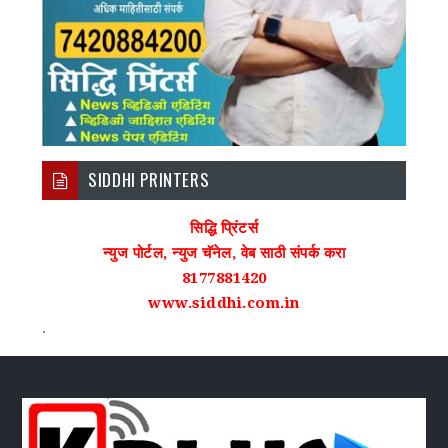
SIDDHI PRINTERS
सिद्धि प्रिंटर्स
न्युज पोर्टल, न्युज चॅनेल, वेब साठी संपर्क करा
8177881420
www.siddhi.com.in
.