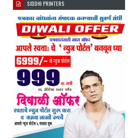
SIDDHI PRINTERS
Ebo
Tter
Agr
Tub
Ok
Am
E