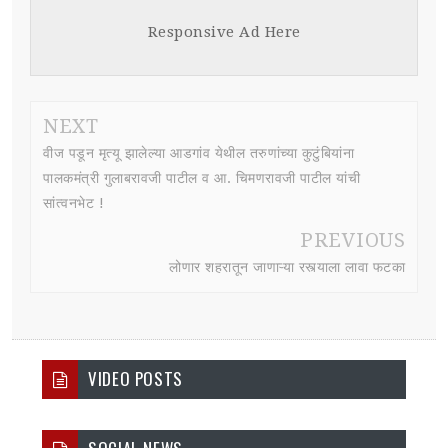
Responsive Ad Here
NEXT
वीज पडून मृत्यू झालेल्या आडगांव येथील तरुणांच्या कुटुंबियांना
पालकमंत्री गुलाबरावजी पाटील व आ. चिमणरावजी पाटील यांची
सांत्वनभेट !
PREVIOUS
लोणार शहरातून जाणाऱ्या रस्त्याला लावा फटका
VIDEO POSTS