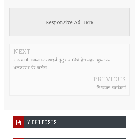
Responsive Ad Here
NEXT
सरपंचांनी गावाला एक आदर्श कुंटुंब बनविणे हेच महान पुण्यकार्य
भास्करराव पेरे पाटील .
PREVIOUS
निष्ठावान कार्यकर्ता
VIDEO POSTS