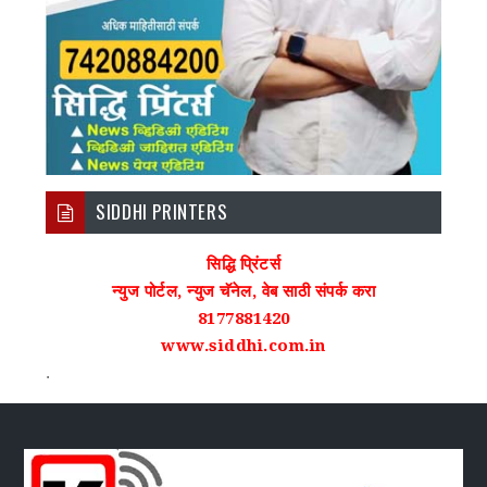
SIDDHI PRINTERS
सिद्धि प्रिंटर्स
न्युज पोर्टल, न्युज चॅनेल, वेब साठी संपर्क करा
8177881420
www.siddhi.com.in
.