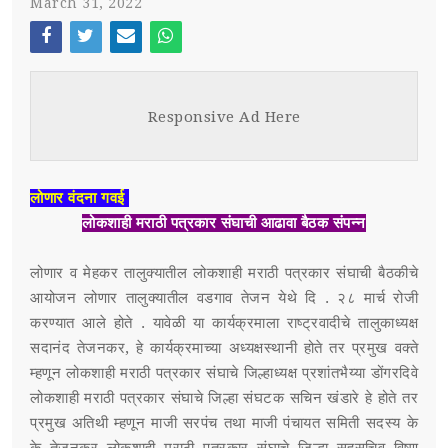
March 31, 2022
स्पर्धा परीक्षा
Face
Twi
Ema
Wh
POST WITH LEFT SIDEBAR
OUR REPORTERS
boo
tter
il
atsa
Responsive Ad Here
k
pp
POST WITHOUT SIDEBAR
संपर्क
SUB MENU 3
लोणार
वंदना गवई
लोकशाही मराठी पत्रकार संघाची आढावा बैठक संपन्न
PARENTAL MENU
SUB MENU 4
लोणार व मेहकर तालुक्यातील लोकशाही मराठी पत्रकार संघाची बैठकीचे
PARENTAL MENU
आयोजन लोणार तालुक्यातील वडगाव तेजन येथे दि . २८ मार्च रोजी
करण्यात आले होते . यावेळी या कार्यक्रमाला राष्ट्रवादीचे तालुकाध्यक्ष
PARENTAL MENU
सदानंद तेजनकर, हे कार्यक्रमाच्या अध्यक्षस्थानी होते तर प्रमुख वक्ते
म्हणून लोकशाही मराठी पत्रकार संघाचे जिल्हाध्यक्ष प्रशांतभैय्या डोंगरदिवे
PARENTAL MENU
लोकशाही मराठी पत्रकार संघाचे जिल्हा संघटक सचिन खंडारे हे होते तर
प्रमुख अतिथी म्हणून माजी सरपंच तथा माजी पंचायत समिती सदस्य के