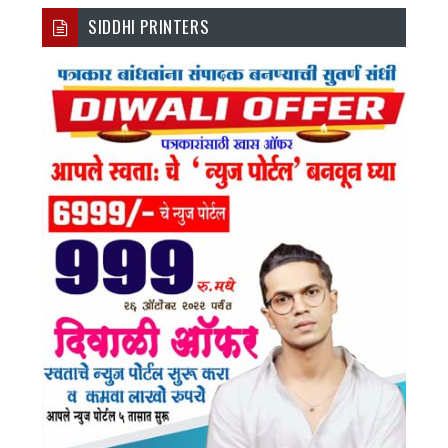
SIDDHI PRINTERS
Ebo
Tter
Agr
Tub
Ok
Am
E