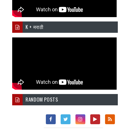
K + मराठी
RANDOM POSTS
Fac
Twi
Inst
You
Rss