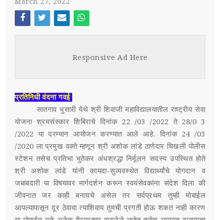
March 27, 2022
स्पर्धा परीक्षा
Face
Twi
Ema
Wh
POST WITH LEFT SIDEBAR
OUR REPORTERS
boo
tter
il
atsa
Responsive Ad Here
k
pp
POST WITHOUT SIDEBAR
संपर्क
SUB MENU 3
प्रतिनिधी वंदना गवई
सातगाव भुसारी येथे श्री शिवाजी महाविद्यालयातील राष्ट्रीय सेवा
PARENTAL MENU
SUB MENU 4
योजना श्रमसंस्कार शिबिराचे दिनांक 22 /03 /2022 ते 28/0 3
/2022 या दरम्यान आयोजन करण्यात आले आहे. दिनांक 24 /03
PARENTAL MENU
/2020 ला प्रमुख वक्ते म्हणून श्री अशोक लांडे ठाणेदार चिखली पोलीस
स्टेशन तसेच प्रतिभा भुतेकर अंधश्रद्धा निर्मूलन सदस्य उपस्थित होते
PARENTAL MENU
श्री अशोक लांडे यांनी कायदा-सुव्यवस्थेत विद्यार्थ्यांचे योगदान व
जबाबदारी या विषयावर मार्गदर्शन करून स्वयंसेवकांना संदेश दिला की
PARENTAL MENU
जीवनात जर काही बनायचे असेल तर सर्वप्रथम तुम्ही मोबाईल
आपल्यापासून दूर ठेवावा त्याशिवाय तुमची प्रगती होऊ शकत नाही कारण