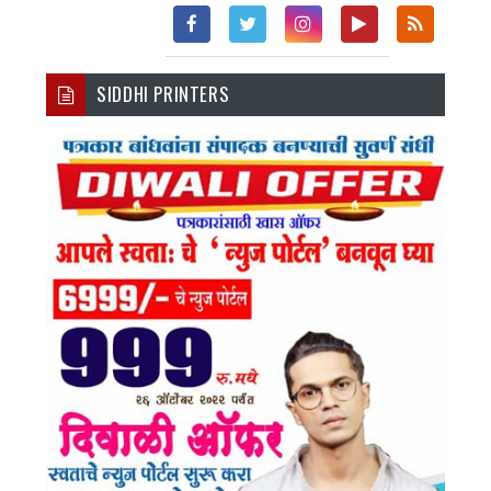
Fac
Twi
Inst
You
Rss
SIDDHI PRINTERS
Ebo
Tter
Agr
Tub
Ok
Am
E