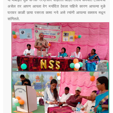
या मोबाईल मुळे अनेक गैरप्रकार वाढलेले आहेत तसेच अपघात टाळायचा
असेल तर आपण आपला वेग मर्यादित ठेवला पाहिजे कारण आपल्या मुळे
घरावर काळी छाया पसरता कामा नये असे त्यांनी आपल्या वक्तव्य मधून
सांगितले.