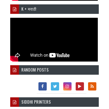
K + मराठी
RANDOM POSTS
Fac
Twi
Inst
You
Rss
SIDDHI PRINTERS
Ebo
Tter
Agr
Tub