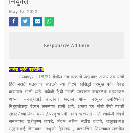
नियुक्ती
May 15, 2022
स्पर्धा परीक्षा
POST WITH LEFT SIDEBAR
OUR REPORTERS
Face
Twi
Ema
Wh
boo
tter
il
atsa
POST WITHOUT SIDEBAR
संपर्क
Responsive Ad Here
k
pp
SUB MENU 3
नागेश सुरंगे प्रतिनिधी
PARENTAL MENU
SUB MENU 4
मलकापूर 11/5/22 येथील नवभारत चे पत्रकार अजय टप यांची
हिंदी-मराठी पत्रकार संघटने च्या विदर्भ प्रसिद्धी प्रमुख पदी निवड
PARENTAL MENU
करण्यात आली आहे. यावेळी हिंदी मराठी पत्रकार संघटनेचे महाराष्ट्र
अध्यक्ष धनश्रीताई काटीकर पाटील यांच्या प्रमुख उपस्थितीत
PARENTAL MENU
नियुक्तीपत्र देऊन करण्यात आली आहे. अजय टप यांची हिंदी मराठी
संघटनेच्या विदर्भ प्रसिद्धीप्रमुख पदी निवड करण्यात आली त्यावेळी विदर्भ
PARENTAL MENU
समन्वयक श्रीकृष्ण तायडे, विदर्भ सचिव सतीश दांडगे, तालुकाध्यक्ष
उल्हासभाई शेगोकार, नथुजी हिवराळे , करणसिंग सिरसवाल,स्वप्नील