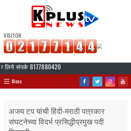
VISITOR
ये संपर्क 8177880420
Menu
Fac
Twi
Inst
You
HOME
ebo
tter
agr
tub
अजय टप यांची हिंदी-मराठी पत्रकार
ok
am
e
संपादकीय
संघटनेच्या विदर्भ प्रसिद्धीप्रमुख पदी
जॉब/ नोकरी