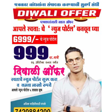
Ok
Am
E