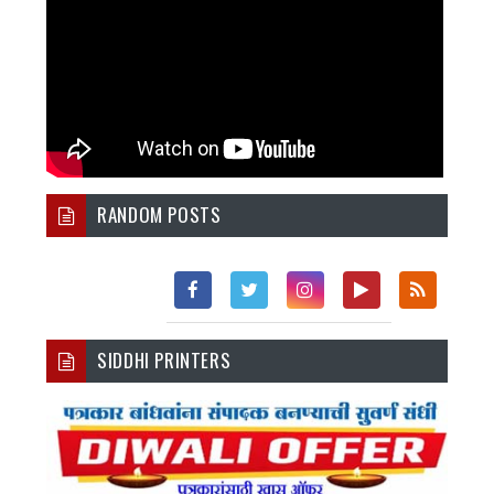
RANDOM POSTS
Fac
Twi
Inst
You
Rss
SIDDHI PRINTERS
Ebo
Tter
Agr
Tub
Ok
Am
E