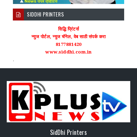
SIDDHI PRINTERS
सिद्धि प्रिंटर्स
न्युज पोर्टल, न्युज चॅनेल, वेब साठी संपर्क करा
8177881420
www.siddhi.com.in
.
SidDhi Printers