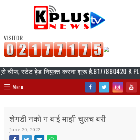
VISITOR
 चीफ, स्टेट हेड नियुक्त करना शुरू है.8177880420 K PLUS र
Menu
Fac
Twi
Inst
You
HOME
ebo
tter
agr
tub
शेगडी नको ग बाई माझी चुलच बरी
ok
am
e
संपादकीय
June 20, 2022
जॉब/ नोकरी