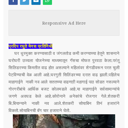
Face
Twi
Ema
Wh
स्पर्धा परीक्षा
boo
tter
il
atsa
Responsive Ad Here
POST WITH LEFT SIDEBAR
OUR REPORTERS
k
pp
POST WITHOUT SIDEBAR
संपर्क
प्रदिप रघुते येनस प्रतिनिधी
घर धुरमुक्त करण्यासाठी व जंगलतोड कमी करण्याच्या हेतुने शासनाने
SUB MENU 3
घरोघरी उज्वला योजनेच्या माध्यमातून गॅसचा मोफत पुरवठा केला.परंतु
सिलिडरच्या किमतीत वाढ होत असल्याने महिलांवर शेगडीवरून परत चुली
PARENTAL MENU
SUB MENU 4
पेटविण्याची वेळ आली आहे.घरगुती सिलिंडरच्या दरात वाढ झाली.पहिलेच
माहागाईने नाकी नव आले सततच्या वाढणाऱी महागाई पाठ सोडत नसल्याने
PARENTAL MENU
गोरगरीबांचे आर्थिक बजट कोलमडले आहे.या माहागाईने सर्वसामान्यांचे
जगणे अवघड केले आहे.कोरोनाने अनेकांचे रोजगार गेले.शेतकरी
PARENTAL MENU
बि.बियान्याने नाकी नव आले.शेतकरी सोयाबिन तिनं हजारांने
विकतो.सोयाबिनची बॅग चार हजाराने घेतो.
PARENTAL MENU