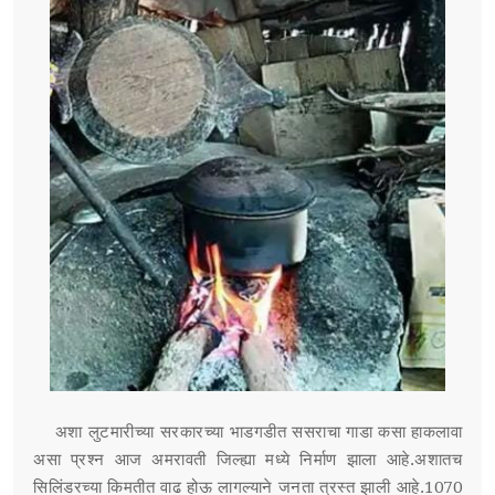
अशा लुटमारीच्या सरकारच्या भाडगडीत ससराचा गाडा कसा हाकलावा
असा प्रश्न आज अमरावती जिल्ह्या मध्ये निर्माण झाला आहे.अशातच
सिलिंडरच्या किमतीत वाढ होऊ लागल्याने जनता त्रस्त झाली आहे.1070