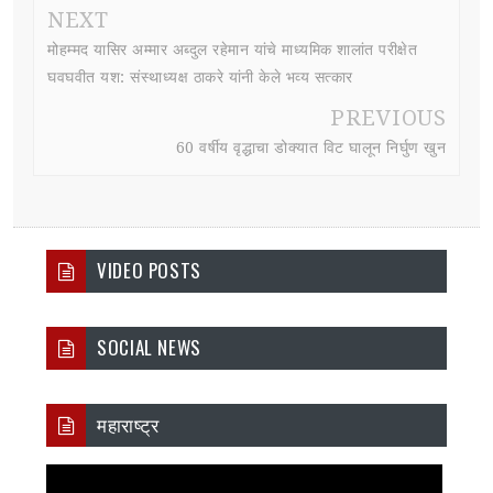
NEXT
मोहम्मद यासिर अम्मार अब्दुल रहेमान यांचे माध्यमिक शालांत परीक्षेत
घवघवीत यश: संस्थाध्यक्ष ठाकरे यांनी केले भव्य सत्कार
PREVIOUS
60 वर्षीय वृद्धाचा डोक्यात विट घालून निर्घुण खुन
VIDEO POSTS
SOCIAL NEWS
महाराष्ट्र