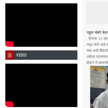
राहुल संबारे बेल
दिनांक 13 ऑक्टों
नमूद केले आहे क
यावा कमी विद्यार
VEDIO
अधिक प्रमाणात आह
होऊन ते कायमचे