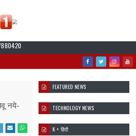
20
Fac
Twi
Inst
You
ebo
tter
agr
tub
FEATURED NEWS
ok
am
e
वू नये-
TECHNOLOGY NEWS
K + हिंदी