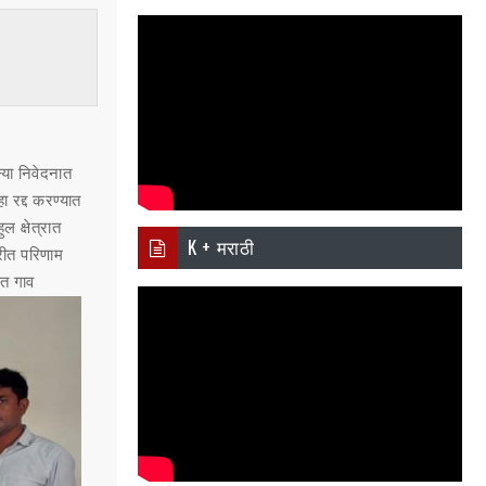
i
Ema
Wh
er
il
atsa
pp
ल्या निवेदनात
ा रद्द करण्यात
ल क्षेत्रात
K + मराठी
परीत परिणाम
ीत गाव