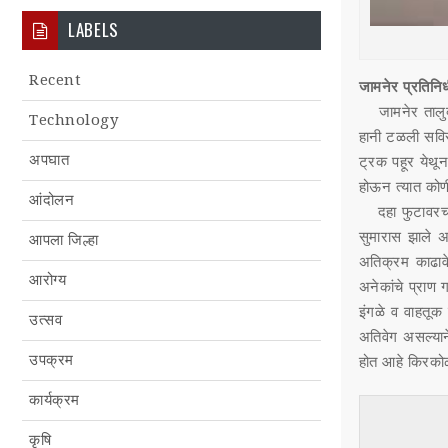
LABELS
Recent
जामनेर प्रतिनि
जामनेर तालु
Technology
हानी टळली सविस
अपघात
ट्रक पहूर येथू
होऊन त्यात को
आंदोलन
दहा फुटावरच
सुमारास झाले अ
आपला जिल्हा
अतिक्रम काढाव
आरोग्य
अनेकांचे प्राण 
इंगळे व वाहतूक
उत्सव
अतिवेग असल्यान
उपक्रम
होत आहे किरकोळ
कार्यक्रम
कृषि