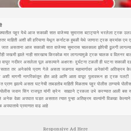
धी
क्यातील पहूर येथे आज सकाळी सात वाजेच्या सुमारास बटाट्याने भरलेला ट्रक उलटा
्तर माहिती अशी की हरियाणा येथून कर्नाटक हुबळी येथे जाणारा ट्रक क्रमांक ए
न जात असताना आज सकाळी सात वाजेच्या सुमारास चालकाला झोपेची ढुलगी लागल्य
णीही जखमी झाले नाही सारखाच किरकोळ मार लागल्यामुळे ट्रक चालक व विलनर बा
 वाघुर नदीवर असलेला पूल असल्याने अक्षरशः दुर्घटना टळली ही घटना सकाळी दह
सतात तर अनेकांचे प्राण गेले असता जळगाव महामार्गावर अनेकांनी अतिक्रम केलेल
े अशी मागणी नागरिकांतून होत आहे आणि आता वाघूर पुलावरून हा ट्रक पलट
गत प्राण झाल्ये असता घटनेची ताबडतोब माहिती मिळताच पहुर पोलीस ठाण्याचे पोलीस
 पोलीस जवान सिंग राजपूत यांनी क्रेन साह्याने ट्रकला उभे करण्यात आली बस स्ट
े अनेक वेळा अपघात घडत असतात त्यात पुन्हा अतिक्रम वाल्यांनी विळखा केल्याने
 अपघाताचे प्रमाणात वाढ आहे
Responsive Ad Here