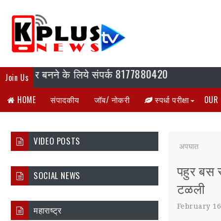
ोर्टर बनने के लिये संपर्क 8177880420
Join Us
HOME
संपादकीय
जॉब/ नोकरी
स्पर्धा परीक्षा
OUR 
VIDEO POSTS
अपघात
पहुर बस 
SOCIAL NEWS
टळली
February 16
महाराष्ट्र