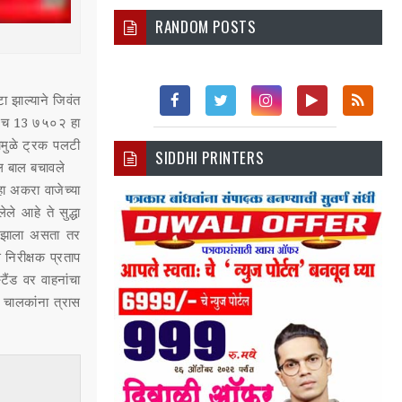
RANDOM POSTS
 झाल्याने जिवंत
म एच 13 ७५०२ हा
Fac
Twi
Inst
You
Rss
ामुळे ट्रक पलटी
SIDDHI PRINTERS
Ebo
Tter
Agr
Tub
ल बाल बचावले
ा अकरा वाजेच्या
Ok
Am
E
े आहे ते सुद्धा
ी झाला असता तर
 निरीक्षक प्रताप
ैंड वर वाहनांचा
 चालकांना त्रास