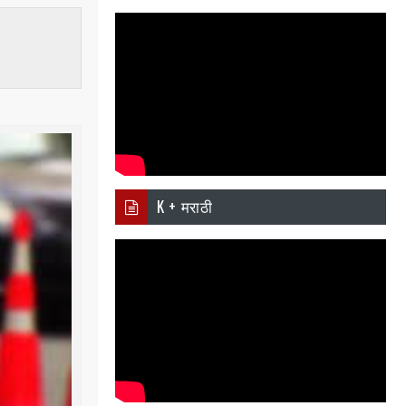
i
Ema
Wh
er
il
atsa
pp
K + मराठी