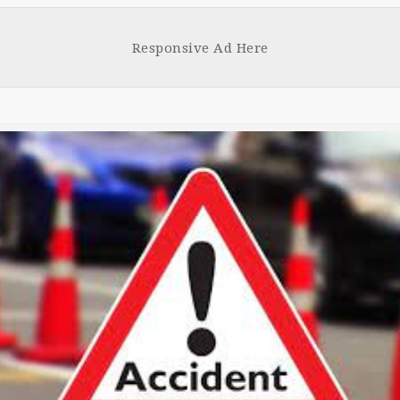
Face
Tw
boo
tt
Responsive Ad Here
k