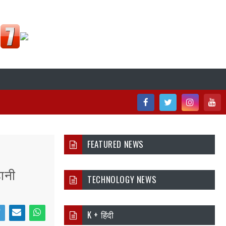
Fac
Twi
Inst
You
ebo
tter
agr
tub
FEATURED NEWS
ok
am
e
हानी
TECHNOLOGY NEWS
K + हिंदी