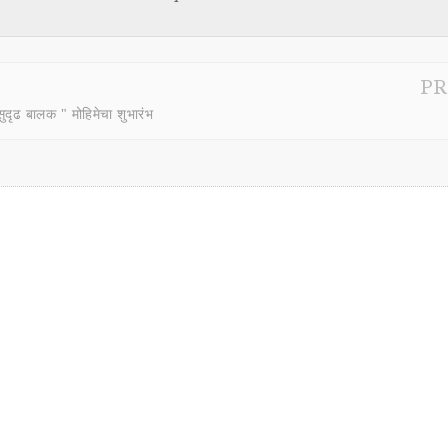
PR
दृढ बालक " मोहिमेचा शुभारंभ