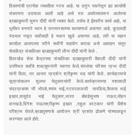
ठिकाणांची प्रत्येक व्यक्तीला गरज आहे. या उत्तुंग भावनेतून ह्या कार्याची
संकल्पना उदयाला आली आहे असे मत अकोल्यावरून आलेल्या
ब्रह्माकुमारी सुमन दीदी यांनी व्यक्त केले. तसेच हे ईश्वरीय कार्य आहे, या
भूमीवर बनणारे भवन हे जनमानसाच्या कल्याणार्थ असणार आहे. कुठलाही
भेदभाव नसून सर्वांसाठी हे स्थान खुले असणार आहे, तरी या महान
कार्याला आपापल्या परीने सर्वांनी सहयोग करावा असे आवाहन पातुर
सेवाकेंद्र संचालिका ब्रह्माकुमारी लीना दीदी यांनी केले .
हिवरखेड सेवा केंद्राच्या संचालिका ब्रह्माकुमारी वैशाली दीदी यांनी
उपस्थित सर्वांचे शब्दसुमनांनी स्वागत केले.संस्थेचा परिचय प्रभा दीदी
यांनी दिला, तर आभार प्रदर्शन श्रीकृष्ण भड यांनी केले. कार्यक्रमाचे
सूत्रसंचालन सुलभा येलुकारयांनी केले.कार्यक्रमाच्या यशासाठी
चंद्रप्रकाश जी भोपळे,श्याम भाई,नटवरलालजी तापडिया,कैलास भाई
इखार,वासुदेव भाई येलुकार,भारत बोबडेसुभाष राऊत,मोहन
वानखडे,दिनेश राऊतश्रीकृष्ण इखार ,राहुल वरटकार यांनी विशेष
परिश्रम घेतले.ब्रह्मपुषणाचे आयोजन श्री प्रशांत ढोकणे यांच्याकडून
करण्यात आले होते.