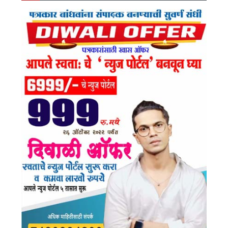
Ok
Am
E