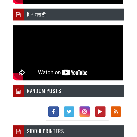
K + मराठी
RANDOM POSTS
Fac
Twi
Inst
You
Rss
SIDDHI PRINTERS
Ebo
Tter
Agr
Tub