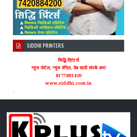
SIDDHI PRINTERS
सिद्धि प्रिंटर्स
न्युज पोर्टल, न्युज चॅनेल, वेब साठी संपर्क करा
8177881420
www.siddhi.com.in
.