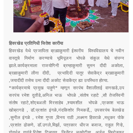
हिवरखेड प्रतिनिधी जितेश कारीया
हिवरखेड येथे प्रजापिता ब्रह्माकुमारी ईश्वरीय विश्वविद्यालय चे नवीन
वास्तूचे निर्माण करण्याचे भूमिपूजन भोपळे संकुल येथे संपन्न
झाले.कार्यक्रमाला राजयोगिनी ब्रम्हाकुमारी सुमन दीदी अकोला,
ब्रह्माकुमारी लीना दीदी, प्रभादिदी पातुर सेवाकेंद्र ब्रह्माकुमारी
,जयादीदी तसेच उमा दीदी अकोट सेवाकेंद्र ह्या उपस्थित होत्या.
*कार्यक्रमाचे प्रमुख पाहुणे* म्हणून सरपंच वैशालीताई वानखडे,उप
सरपंच रमेश दुतोंडे,अनिल भाऊ भोपळे ,संतोष रहाटे ,सौ तेजस्विनी
संतोष रहाटे,शोएबअली मिरसाहेब ,श्यामशील भोपळे ,प्रकाश भाऊ
खोब्रागडे , डॉ.प्रशांत इंगळे,नंदकिशोर निमकर्डे,, उपसरपंच बेलखेड
,सुनील इंगळे , रमेश गुप्ता ,विनय राठी ,लक्ष्मण हिवराळे ,मधुकर पोके
,प्रशांत ढोकणे, डॉ.उगले,मिर्झा, पत्रकार धीरज बजाज, राहूल गिऱ्हे,
गोवर्धन गावंडे,रितेश टिलावत ,जितेंद्र लखोटीया ,अर्जुन खिरोडकर