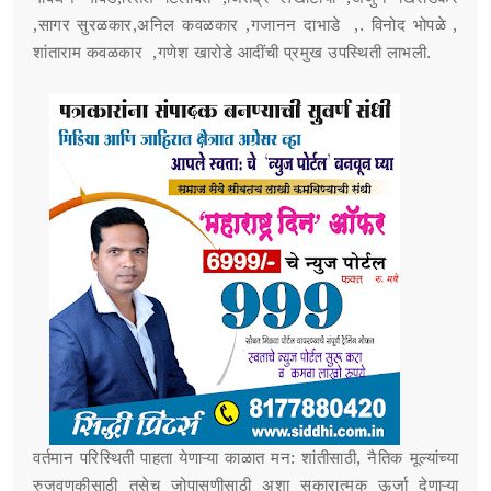
,सागर सुरळकार,अनिल कवळकार ,गजानन दाभाडे ,. विनोद भोपळे ,
शांताराम कवळकार ,गणेश खारोडे आदींची प्रमुख उपस्थिती लाभली.
वर्तमान परिस्थिती पाहता येणाऱ्या काळात मन: शांतीसाठी, नैतिक मूल्यांच्या
रुजवणुकीसाठी तसेच जोपासणीसाठी अशा सकारात्मक ऊर्जा देणाऱ्या