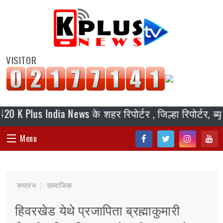
VISITOR
s India News के शहर रिपोर्टर , जिल्हा रिपोर्टर, ब्यूरो च
Menu
Fac
Twi
Inst
You
HOME
ebo
tter
agr
tub
समारंभ
सामाजिक
ok
am
e
संपादकीय
हिवरखेड येथे प्रजापिता ब्रह्माकुमारी
जॉब/ नोकरी