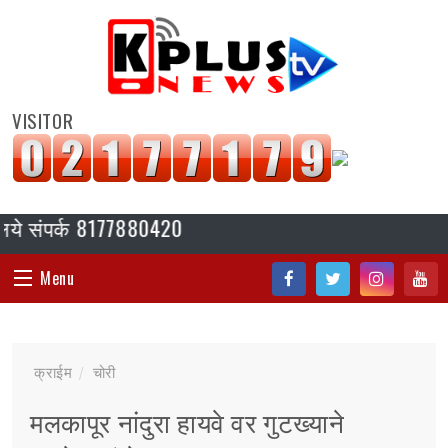
VISITOR
संपर्क 8177880420
Menu
Fac
Twi
Inst
You
HOME
ebo
tter
agr
tub
क्राईम
चोरी
ok
am
e
संपादकीय
मलकापूर नांदुरा हायवे वर गुटख्याने
जॉब/ नोकरी