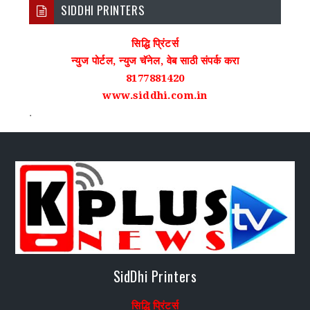
SIDDHI PRINTERS
सिद्धि प्रिंटर्स
न्युज पोर्टल, न्युज चॅनेल, वेब साठी संपर्क करा
8177881420
www.siddhi.com.in
.
SidDhi Printers
सिद्धि प्रिंटर्स