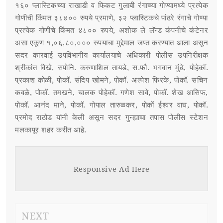
१६० प्लास्टिकच्या राखाडी व फिकट गुलाबी रंगाच्या गोण्यामध्ये प्रत्येक
गोणीची किंमत ३८४०० रुपये प्रमाणे, ३२ प्लास्टिकचे पांढरे रंगाचे गोण्या
प्रत्येक गोणीचे किंमत ४८०० रुपये, अशोक ले लॅन्ड कंपनीचे कंटेनर
असा एकूण १,०६,८०,००० रुपयाचा मुद्देमाल जप्त करण्यात आला असून
सदर कारवाई उपविभागीय कार्यालयाचे अधिकारी पोलीस उपनिरीक्षक
श्रीकांत विखे, सपोनि. करुणाशिल तायडे, स.फौ. भगवान मुंढे, पोहेकॉ.
प्रकाश कोळी, पोकॉ. संदिप खोमने, पोकॉ. अल्पेश फिरके, पोकॉ. सचिन
कवळे, पोकॉ. तमखने, चालक पोहेकॉ. गणेश सावे, पोकॉ. शेख आसिफ,
पोकॉ. आनंद माने, पोकॉ. गोपाल तारुळकर, पोकों ईश्वर वाघ, पोकॉ.
प्रमोद राठोड यांनी केली असून सदर गुन्ह्याचा तपास पोलीस स्टेशन
मलकापूर शहर करीत आहे.
Responsive Ad Here
NEXT