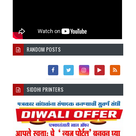
RANDOM POSTS
Fac
Twi
Inst
You
Rss
SIDDHI PRINTERS
Ebo
Tter
Agr
Tub
Ok
Am
E