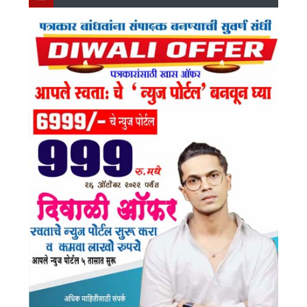
Ok
Am
E