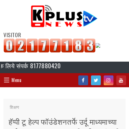
VISITOR
िये संपर्क 8177880420
Menu
Fac
Twi
Inst
You
HOME
ebo
tter
agr
tub
शिक्षण
ok
am
e
संपादकीय
हॅप्पी टू हेल्प फॉउंडेशनतर्फे उर्दू माध्यमाच्या
जॉब/ नोकरी