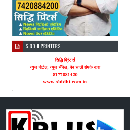
SIDDHI PRINTERS
सिद्धि प्रिंटर्स
न्युज पोर्टल, न्युज चॅनेल, वेब साठी संपर्क करा
8177881420
www.siddhi.com.in
.