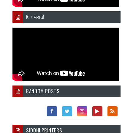
K + मराठी
RANDOM POSTS
Fac
Twi
Inst
You
Rss
SIDDHI PRINTERS
Ebo
Tter
Agr
Tub