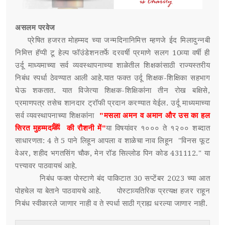
असलम परवेज
प्रेषित हजरत मोहम्मद च्या जन्मदिनानिमित्त म्हणजे ईद मिलादुन्नबी
निमित्त हॅप्पी टू हेल्प फॉउंडेशनतर्फे दरवर्षी प्रमाणे सलग 10व्या वर्षी ही
उर्दू माध्यमाच्या सर्व व्यवस्थापनाच्या शाळेतील शिक्षकांसाठी राज्यस्तरीय
निबंध स्पर्धा ठेवण्यात आली आहे.यात फक्त उर्दू शिक्षक-शिक्षिका सहभाग
घेऊ शकतात. यात विजेत्या शिक्षक-शिक्षिकांना तीन रोख बक्षिसे,
प्रमाणपत्र तसेच शानदार ट्रॉफी प्रदान करण्यात येईल. उर्दू माध्यमाच्या
सर्व व्यवस्थापनाच्या शिक्षकांना
"मसला अमन व अमान और उस का हल
सिरत मुहम्मदﷺ की रौशनी में"
या विषयांवर १००० ते १२०० शब्दात
साधारणता: 4 ते 5 पाने लिहून आपला व शाळेचा नाव लिहून "विनस फूट
वेअर, शहीद भगतसिंग चौक, मेन रॉड सिल्लोड पिन कोड 431112." या
पत्त्यावर पाठवायचं आहे.
निबंध फक्त पोस्टाणे बंद पाकिटात 30 सप्टेंबर 2023 च्या आत
पोहचेल या बेताने पाठवायचे आहे. पोस्टाव्यतिरिक प्रत्यक्ष हजर राहून
निबंध स्वीकारले जाणार नाही व ते स्पर्धा साठी ग्राह्य धरल्या जाणार नाही.