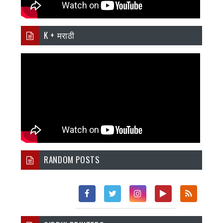
K + मराठी
RANDOM POSTS
Fac
Twi
Inst
You
Rss