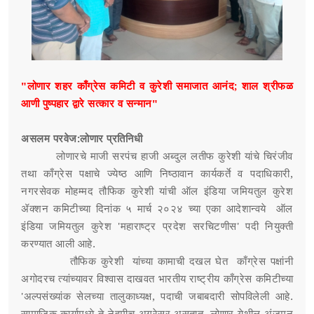
"लोणार शहर काँग्रेस कमिटी व कुरेशी समाजात आनंद; शाल श्रीफळ
आणी पुष्पहार द्वारे सत्कार व सन्मान"
असलम परवेज:लोणार प्रतिनिधी
लोणारचे माजी सरपंच हाजी अब्दुल लतीफ कुरेशी यांचे चिरंजीव
तथा काँग्रेस पक्षाचे ज्येष्ठ आणि निष्ठावान कार्यकर्ते व पदाधिकारी,
नगरसेवक मोहम्मद तौफिक कुरेशी यांची ऑल इंडिया जमियतुल कुरेश
ॲक्शन कमिटीच्या दिनांक ५ मार्च २०२४ च्या एका आदेशान्वये ऑल
इंडिया जमियतुल कुरेश 'महाराष्ट्र प्रदेश सरचिटणीस' पदी नियुक्ती
करण्यात आली आहे.
तौफिक कुरेशी यांच्या कामाची दखल घेत काँग्रेस पक्षांनी
अगोदरच त्यांच्यावर विश्वास दाखवत भारतीय राष्ट्रीय काँग्रेस कमिटीच्या
'अल्पसंख्यांक सेलच्या तालुकाध्यक्ष, पदाची जबाबदारी सोपविलेली आहे.
सामाजिक कार्यामध्ये ते नेहमीच अग्रेसर असतात. लोणार येथील अंजुमन