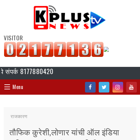
VISITOR
पर्क 8177880420
Menu
Fac
Twi
Inst
You
HOME
ebo
tter
agr
tub
राजकारण
ok
am
e
संपादकीय
तौफिक कुरेशी,लोणार यांची ऑल इंडिया
जॉब/ नोकरी