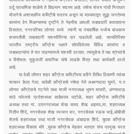
उर्दू प्राथमिक शाळेचे ते विद्यमान सदस्य आहे. तसेच संजय गांधी निराधार
योजनेचे अशासकीय कमिटीचे सदस्य असून या माध्यमातून सुद्धा जनतेच्या
कामांना वेग मिळण्याच्या दृष्टीने ते नेहमीच आपली जबाबदारी बजावताना
दिसतात. नगरपरिषद लोणार मध्ये त्यांनी या पंचवार्षिक मध्येच बांधकाम
सभापतीची जबाबदारी यशस्वीरित्या पार पाडलेली आहे. याव्यतिरिक्त
भारतीय राष्ट्रीय काँग्रेस पक्षाने सोपविलेल्या विविध कामांना व
जबाबदाऱ्यांना ते पार पाडण्यामध्ये यशस्वी ठरतात. त्यामुळेच ते पक्ष श्रेष्ठांचे
व विशेषता: मुकुलजी वासनिक यांचे लाडके मित्र तथा कार्यकर्ते ठरले
आहे.
या वेळी लोणार शहर काँग्रेस कमिटीच्या वतीने विविध ठिकाणी त्यांचा
सत्कार केला गेला. यावेळी काँग्रेसचे ज्येष्ठ नेते लक्ष्मणदादा घुमरे, न.प
लोणार काँग्रेसचे गटनेते तथा माजी नगराध्यक्ष भुषण मापारी, अण्णाभाऊ
साठे फोरमचे प्रदेशाध्यक्ष साहेबराव पाटोळे, शहर काँग्रेस कमिटीचे
अध्यक्ष तथा मा. उपनगराध्यक्ष शेख समद शेख अहमद,मा. शहराध्यक्ष
नितीन शिंदे, नगरसेवक शेख रमजान सर, नगरसेवक रऊफ भाई,ओबीसी
सेलचे शहराध्यक्ष तथा माजी नगरसेवक अंबादास शिंदे, युवक काँग्रेस
शहराध्यक्ष विकास मोरे ,युवक काँग्रेस मेहकर मतदार संघ प्रमुख भरत