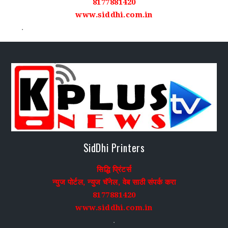
8177881420
www.siddhi.com.in
.
SidDhi Printers
सिद्धि प्रिंटर्स
न्युज पोर्टल, न्युज चॅनेल, वेब साठी संपर्क करा
8177881420
www.siddhi.com.in
.