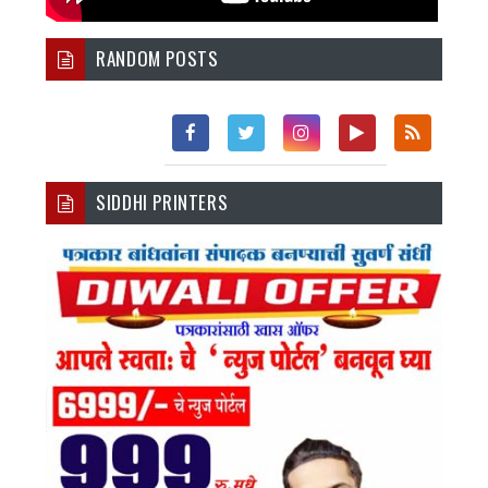
RANDOM POSTS
Fac
Twi
Inst
You
Rss
SIDDHI PRINTERS
Ebo
Tter
Agr
Tub
Ok
Am
E