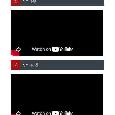
K + हिंदी
K + मराठी